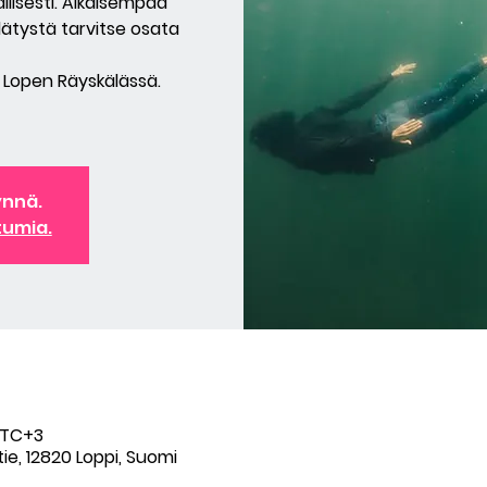
llisesti. Aikaisempaa
dätystä tarvitse osata
, Lopen Räyskälässä.
ynnä.
tumia.
 UTC+3
ie, 12820 Loppi, Suomi