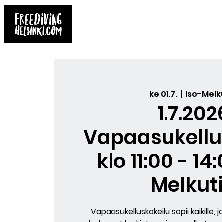
Etusivu
Kirjat
Varaa kurssi
Yksit
ke 01.7.
  |  
Iso-Melk
1.7.202
Vapaasukellu
klo 11:00 - 14
Melkut
Vapaasukelluskokeilu sopii kaikille, 