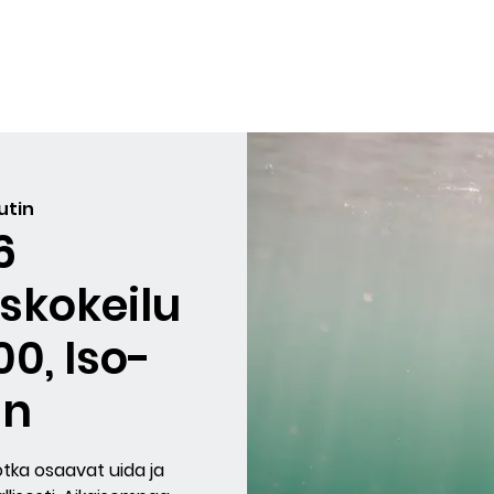
yiskurssit
Sukellukset
Lahjakortit
Arvostelut
BLO
utin
6
skokeilu
:00, Iso-
in
jotka osaavat uida ja