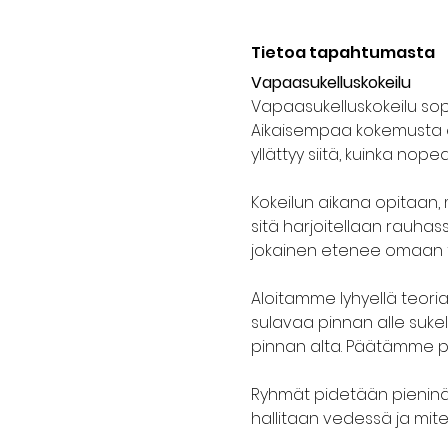
Tietoa tapahtumasta
Vapaasukelluskokeilu
Vapaasukelluskokeilu sopii 
Aikaisempaa kokemusta ei 
yllättyy siitä, kuinka nop
Kokeilun aikana opitaan, m
sitä harjoitellaan rauhass
jokainen etenee omaan ta
Aloitamme lyhyellä teor
sulavaa pinnan alle suke
pinnan alta. Päätämme 
Ryhmät pidetään pieninä j
hallitaan vedessä ja mite