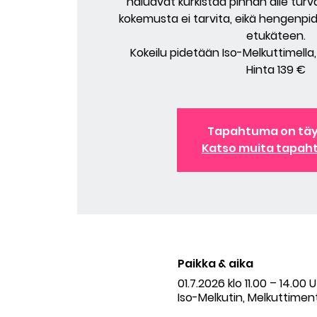
haluavat kurkistaa pinnan alle turva
kokemusta ei tarvita, eikä hengenpi
etukäteen.
Kokeilu pidetään Iso-Melkuttimella
Hinta 139 €
Tapahtuma on tä
Katso muita tapah
Paikka & aika
01.7.2026 klo 11.00 – 14.00
Iso-Melkutin, Melkuttiment