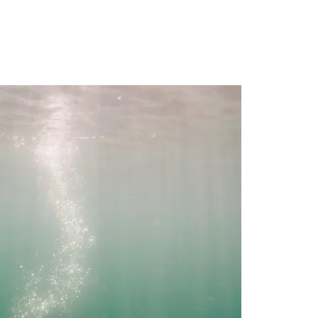
G
Lisää