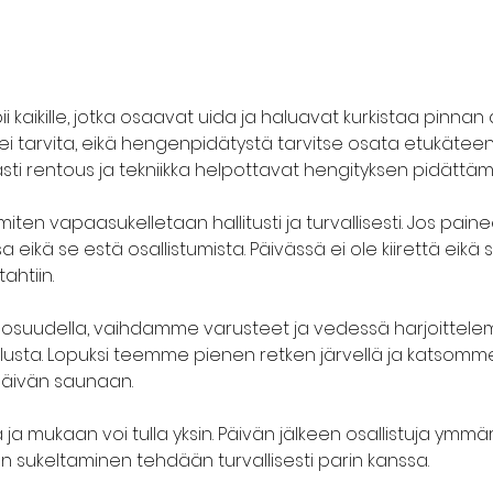
kaikille, jotka osaavat uida ja haluavat kurkistaa pinnan all
tarvita, eikä hengenpidätystä tarvitse osata etukäteen. S
easti rentous ja tekniikka helpottavat hengityksen pidättämi
iten vapaasukelletaan hallitusti ja turvallisesti. Jos paine
a eikä se estä osallistumista. Päivässä ei ole kiirettä eikä 
htiin.
iaosuudella, vaihdamme varusteet ja vedessä harjoittel
llusta. Lopuksi teemme pienen retken järvellä ja katsomm
päivän saunaan.
a mukaan voi tulla yksin. Päivän jälkeen osallistuja ymmä
n sukeltaminen tehdään turvallisesti parin kanssa.