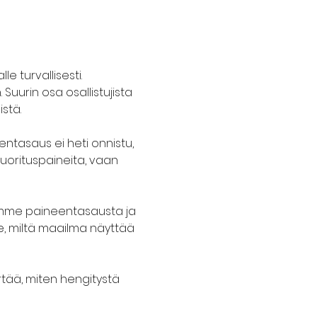
e turvallisesti. 
uurin osa osallistujista 
stä.
entasaus ei heti onnistu, 
suorituspaineita, vaan 
emme paineentasausta ja 
e, miltä maailma näyttää 
rtää, miten hengitystä 