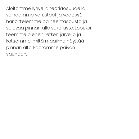
Aloitamme lyhyellä teoriaosuudella, 
vaihdamme varusteet ja vedessä 
harjoittelemme paineentasausta ja 
sulavaa pinnan alle sukellusta. Lopuksi 
teemme pienen retken järvellä ja 
katsomme, miltä maailma näyttää 
pinnan alta. Päätämme päivän 
saunaan.
Ryhmät pidetään pieninä ja mukaan 
voi tulla yksin. Päivän jälkeen osallistuja 
ymmärtää, miten hengitystä hallitaan 
vedessä ja miten sukeltaminen 
tehdään turvallisesti parin kanssa.
Kokeilun vetäjänä toimii Johanna 
Nordblad.
Näytä enemmän