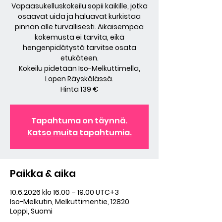
Vapaasukelluskokeilu sopii kaikille, jotka
osaavat uida ja haluavat kurkistaa
pinnan alle turvallisesti. Aikaisempaa
kokemusta ei tarvita, eikä
hengenpidätystä tarvitse osata
etukäteen.
Kokeilu pidetään Iso-Melkuttimella,
Lopen Räyskälässä.
Hinta 139 €
Tapahtuma on täynnä.
Katso muita tapahtumia.
Paikka & aika
10.6.2026 klo 16.00 – 19.00 UTC+3
Iso-Melkutin, Melkuttimentie, 12820
Loppi, Suomi