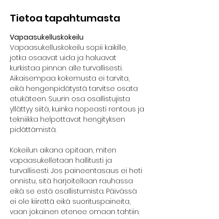
Tietoa tapahtumasta
Vapaasukelluskokeilu
Vapaasukelluskokeilu sopii kaikille, 
jotka osaavat uida ja haluavat 
kurkistaa pinnan alle turvallisesti. 
Aikaisempaa kokemusta ei tarvita, 
eikä hengenpidätystä tarvitse osata 
etukäteen. Suurin osa osallistujista 
yllättyy siitä, kuinka nopeasti rentous ja 
tekniikka helpottavat hengityksen 
pidättämistä.
Kokeilun aikana opitaan, miten 
vapaasukelletaan hallitusti ja 
turvallisesti. Jos paineentasaus ei heti 
onnistu, sitä harjoitellaan rauhassa 
eikä se estä osallistumista. Päivässä 
ei ole kiirettä eikä suorituspaineita, 
vaan jokainen etenee omaan tahtiin.