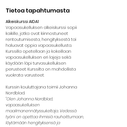
Tietoa tapahtumasta
Alkeiskurssi AIDA1
Vapaasukelluksen alkeiskurssi sopii 
kaikille, jotka ovat kiinnostuneet 
rentoutumisesta, hengityksestä tai 
haluavat oppia vapaasukellusta. 
Kurssilla opetellaan ja kokeillaan 
vapaasukelluksen eri lajeja sekä 
käydään läpi turvasukelluksen 
perusteet. Kurssilta on mahdollista 
vuokrata varusteet. 
Kurssin kouluttajana toimii Johanna 
Nordblad.
"Olen Johanna Nordblad, 
vapaasukelluksen 
maailmanennätyssukeltaja. Vedessä 
työni on opettaa ihmisiä rauhoittumaan, 
löytämään hengityksensä ja 