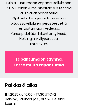
Tule tutustumaan vapaasukellukseen!
AIDA 1 -alkeiskurssi sisältää 3 h teoriaa
ja 3 h allasharjoittelua.
Opit sekä hengenpidätyksen ja
pituussukelluksen perusteet että
rentoutumaan vedessä.
Kurssi pidetään Liikuntamyllyssä,
Helsingin Myllypurossa.
Hinta 320 €.
Tapahtuma on täynnä.
Katso muita tapahtumia.
Paikka & aika
11.11.2025 klo 10.00 – 17.30 UTC+2
Helsinki, Jauhokuja 3, 00920 Helsinki,
Suomi