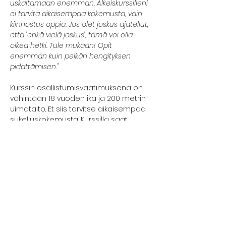
uskaltamaan enemmän. Alkeiskurssilleni 
ei tarvita aikaisempaa kokemusta, vain 
kiinnostus oppia. Jos olet joskus ajatellut, 
että 'ehkä vielä joskus', tämä voi olla 
oikea hetki. Tule mukaan! Opit 
enemmän kuin pelkän hengityksen 
pidättämisen."
Kurssin osallistumisvaatimuksena on 
vähintään 18 vuoden ikä ja 200 metrin 
uimataito. Et siis tarvitse aikaisempaa 
sukelluskokemusta. Kurssilla saat 
ensikosketuksen vapaasukelluksen 
perustietoihin ja -taitoihin. Pääset 
kokeilemaan rentoutumista vedessä, 
hengenpidätystä ja  pituussukellusta. 
Kurssilla edetään kunkin osallistujan 
omaan tahtiin ja aina turvallisuus 
edellä.
Kurssi koostuu teoriaosuudesta sekä 
rentoutus- ja allasharjoituksista.