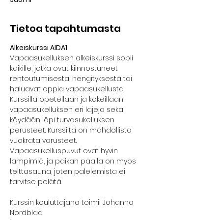
Tietoa tapahtumasta
Alkeiskurssi AIDA1
Vapaasukelluksen alkeiskurssi sopii 
kaikille, jotka ovat kiinnostuneet 
rentoutumisesta, hengityksestä tai 
haluavat oppia vapaasukellusta. 
Kurssilla opetellaan ja kokeillaan 
vapaasukelluksen eri lajeja sekä 
käydään läpi turvasukelluksen 
perusteet. Kurssilta on mahdollista 
vuokrata varusteet. 
Vapaasukelluspuvut ovat hyvin 
lämpimiä, ja paikan päällä on myös 
telttasauna, joten palelemista ei 
tarvitse pelätä.
Kurssin kouluttajana toimii Johanna 
Nordblad.