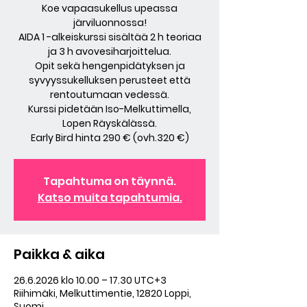
Koe vapaasukellus upeassa
järviluonnossa!
AIDA 1 -alkeiskurssi sisältää 2 h teoriaa
ja 3 h avovesiharjoittelua.
Opit sekä hengenpidätyksen ja
syvyyssukelluksen perusteet että
rentoutumaan vedessä.
Kurssi pidetään Iso-Melkuttimella,
Lopen Räyskälässä.
Early Bird hinta 290 € (ovh.320 €)
Tapahtuma on täynnä.
Katso muita tapahtumia.
Paikka & aika
26.6.2026 klo 10.00 – 17.30 UTC+3
Riihimäki, Melkuttimentie, 12820 Loppi,
Suomi