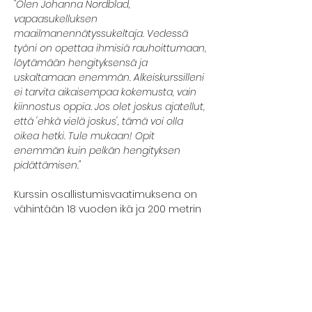
"Olen Johanna Nordblad, 
vapaasukelluksen 
maailmanennätyssukeltaja. Vedessä 
työni on opettaa ihmisiä rauhoittumaan, 
löytämään hengityksensä ja 
uskaltamaan enemmän. Alkeiskurssilleni 
ei tarvita aikaisempaa kokemusta, vain 
kiinnostus oppia. Jos olet joskus ajatellut, 
että 'ehkä vielä joskus', tämä voi olla 
oikea hetki. Tule mukaan! Opit 
enemmän kuin pelkän hengityksen 
pidättämisen."
Kurssin osallistumisvaatimuksena on 
vähintään 18 vuoden ikä ja 200 metrin 
uimataito. Et siis tarvitse aikaisempaa 
sukelluskokemusta. Kurssilla saat 
ensikosketuksen vapaasukelluksen 
perustietoihin ja -taitoihin. Pääset 
kokeilemaan rentoutumista vedessä, 
hengenpidätystä ja  syvyyssukellusta. 
Kurssilla edetään kunkin osallistujan 