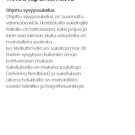
Ohjattu syvyyssukellus
Ohjattu syvyyssukellus on suunnattu 
vähintään AIDA 1 kortitetuille sukeltajille.
Paikalla on telttasauna, kaksi poijua ja 
lanin saa lainaan. Muita varusteita on 
mahdollista vuokrata.
Iso-Melkuttimella voi sukeltaa max 28 
metrin syvyyteen, kuitenkin oman 
kortitustason mukaan.
Sukelluksella on mukana kouluttaja 
(Johanna Nordblad) ja sukelluksen 
aikana halukkailla on mahdollista 
saada tekniikka ja harjoitteluvinkkejä.
Ryhmäkoko on korkeinaan 4 
sukeltajaa/poiju. 
Näytä enemmän