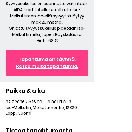
Syvyyssukellus on suunnattu vähintään
AIDA 1 kortitetuille sukeltajille. Iso-
Melkuttimen järvellä syvyyttä löytyy
max 28 metriä .
Ohjattu syvyyssukellus pidetään Iso-
Melkuttimella, Lopen Räyskälässä.
Hinta 68 €
Tapahtuma on täynnä.
Katso muita tapahtumia.
Paikka & aika
27.7.2026 klo 16.00 – 19.00 UTC+3
Iso-Melkutin, Melkuttimentie, 12820
Loppi, Suomi
Tietoa tapahtumasta