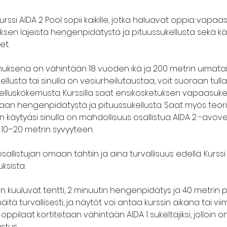
ssi AIDA 2 Pool sopii kaikille, jotka haluavat oppia vapaasuk
sen lajeista hengenpidätystä ja pituussukellusta sekä kä
t. 
muksena on vähintään 18 vuoden ikä ja 200 metrin uimatait
ta tai sinulla on vesiurheilutaustaa, voit suoraan tulla AIDA
lluskokemusta. Kurssilla saat ensikosketuksen vapaasukell
maan hengenpidätystä ja pituussukellusta. Saat myös teori
n käytyäsi sinulla on mahdollisuus osallistua AIDA 2 -avovesi
10–20 metrin syvyyteen.
sallistujan omaan tahtiin ja aina turvallisuus edellä. Kurss
ksista.
n kuuluvat tentti, 2 minuutin hengenpidätys ja 40 metrin pit
äitä turvallisesti, ja näytöt voi antaa kurssin aikana tai 
i oppilaat kortitetaan vähintään AIDA 1 sukeltajiksi, jolloin on
stus.