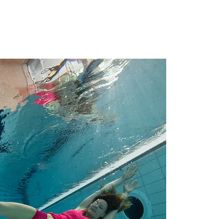
G
Lisää