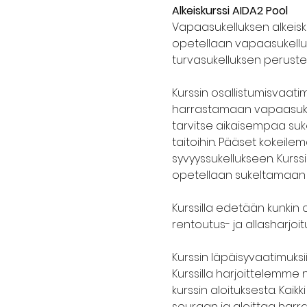
Alkeiskurssi AIDA2 Pool 
Vapaasukelluksen alkeiskur
opetellaan vapaasukelluk
turvasukelluksen perustee
Kurssin osallistumisvaati
harrastamaan vapaasukellus
tarvitse aikaisempaa suke
taitoihin. Pääset kokeile
syvyyssukellukseen. Kurssi
opetellaan sukeltamaan 
Kurssilla edetään kunkin o
rentoutus- ja allasharjoitu
Kurssin läpäisyvaatimuksii
Kurssilla harjoittelemme n
kurssin aloituksesta. Kaikk
seuraan ja aloittaa harra