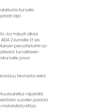
ellusta. Kurssilla 
ydään läpi 
o. Jos haluat alkaa 
 2 kurssille. Et siis 
uksen perustietoihin ja -
atiedot turvalliseen 
kurssille, jossa 
i koostuu teoriasta sekä 
uussukellus räpylöillä. 
viimeistään vuoden päästä 
 mahdollista liittyä 