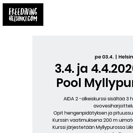
Etusivu
Kirjat
Varaa kurssi
Yksit
pe 03.4.
  |  
Helsin
3.4. ja 4.4.20
Pool Myllypur
AIDA 2 -alkeiskurssi sisältää 3 h
avovesiharjoittel
Opit hengenpidätyksen ja pituussu
Kurssin vaatimuksena 200 m uimatai
Kurssi järjestetään Myllypurossa Lii