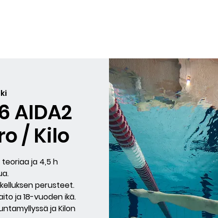
yiskurssit
Sukellukset
Lahjakortit
Arvostelut
BLO
ki
26 AIDA2
o / Kilo
 teoriaa ja 4,5 h
ua.
kelluksen perusteet.
to ja 18-vuoden ikä.
kuntamyllyssä ja Kilon