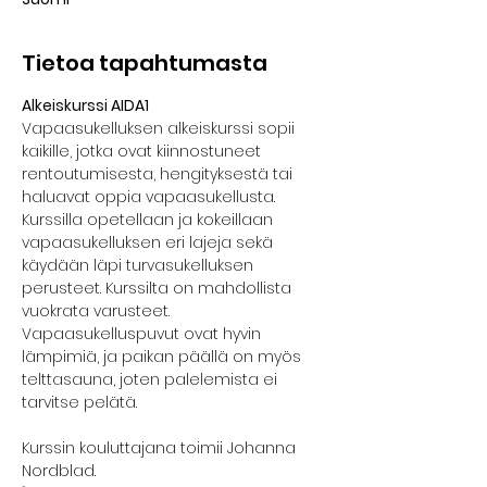
Tietoa tapahtumasta
Alkeiskurssi AIDA1
Vapaasukelluksen alkeiskurssi sopii 
kaikille, jotka ovat kiinnostuneet 
rentoutumisesta, hengityksestä tai 
haluavat oppia vapaasukellusta. 
Kurssilla opetellaan ja kokeillaan 
vapaasukelluksen eri lajeja sekä 
käydään läpi turvasukelluksen 
perusteet. Kurssilta on mahdollista 
vuokrata varusteet. 
Vapaasukelluspuvut ovat hyvin 
lämpimiä, ja paikan päällä on myös 
telttasauna, joten palelemista ei 
tarvitse pelätä.
Kurssin kouluttajana toimii Johanna 
Nordblad.