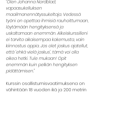
"Olen Johanna Nordblad, 
vapaasukelluksen 
maailmanennätyssukeltaja. Vedessä 
työni on opettaa ihmisiä rauhoittumaan, 
löytämään hengityksensä ja 
uskaltamaan enemmän. Alkeiskurssilleni 
ei tarvita aikaisempaa kokemusta, vain 
kiinnostus oppia. Jos olet joskus ajatellut, 
että 'ehkä vielä joskus', tämä voi olla 
oikea hetki. Tule mukaan! Opit 
enemmän kuin pelkän hengityksen 
pidättämisen."
Kurssin osallistumisvaatimuksena on 
vähintään 18 vuoden ikä ja 200 metrin 
uimataito. Et siis tarvitse aikaisempaa 
sukelluskokemusta. Kurssilla saat 
ensikosketuksen vapaasukelluksen 
perustietoihin ja -taitoihin. Pääset 
kokeilemaan rentoutumista vedessä, 
hengenpidätystä ja  syvyyssukellusta. 
Kurssilla edetään kunkin osallistujan 