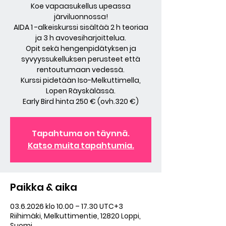
Koe vapaasukellus upeassa
järviluonnossa!
AIDA 1 -alkeiskurssi sisältää 2 h teoriaa
ja 3 h avovesiharjoittelua.
Opit sekä hengenpidätyksen ja
syvyyssukelluksen perusteet että
rentoutumaan vedessä.
Kurssi pidetään Iso-Melkuttimella,
Lopen Räyskälässä.
Early Bird hinta 250 € (ovh.320 €)
Tapahtuma on täynnä.
Katso muita tapahtumia.
Paikka & aika
03.6.2026 klo 10.00 – 17.30 UTC+3
Riihimäki, Melkuttimentie, 12820 Loppi,
Suomi