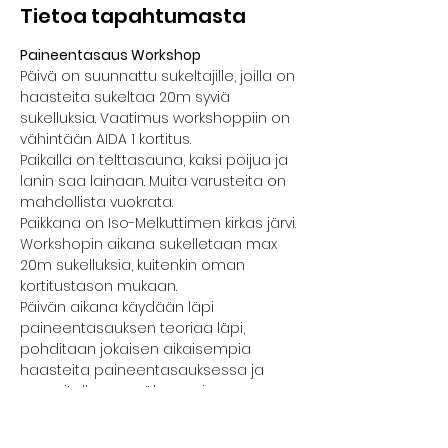
Tietoa tapahtumasta
Paineentasaus Workshop
Päivä on suunnattu sukeltajille, joilla on 
haasteita sukeltaa 20m syviä 
sukelluksia. Vaatimus workshoppiin on 
vähintään AIDA 1 kortitus.
Paikalla on telttasauna, kaksi poijua ja 
lanin saa lainaan. Muita varusteita on 
mahdollista vuokrata.
Paikkana on Iso-Melkuttimen kirkas järvi. 
Workshopin aikana sukelletaan max 
20m sukelluksia, kuitenkin oman 
kortitustason mukaan.
Päivän aikana käydään läpi 
paineentasauksen teoriaa läpi, 
pohditaan jokaisen aikaisempia 
haasteita paineentasauksessa ja 
suunnitellaan myöhemmin 
itsenäisesti tehtäviä harjoituksia. 