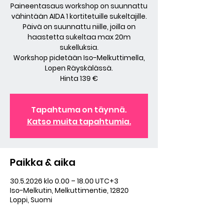
Paineentasaus workshop on suunnattu
vähintään AIDA 1 kortitetuille sukeltajille.
Päivä on suunnattu niille, joilla on
haastetta sukeltaa max 20m
sukelluksia.
Workshop pidetään Iso-Melkuttimella,
Lopen Räyskälässä.
Hinta 139 €
Tapahtuma on täynnä.
Katso muita tapahtumia.
Paikka & aika
30.5.2026 klo 0.00 – 18.00 UTC+3
Iso-Melkutin, Melkuttimentie, 12820
Loppi, Suomi