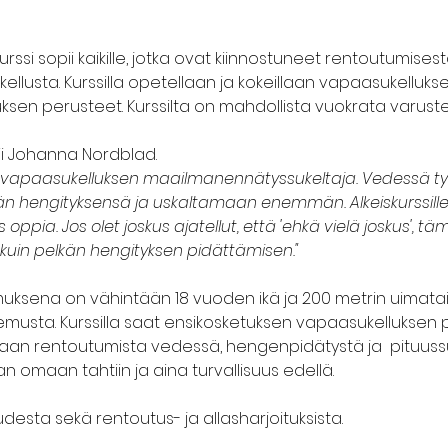
ssi sopii kaikille, jotka ovat kiinnostuneet rentoutumisest
lusta. Kurssilla opetellaan ja kokeillaan vapaasukelluksen
ksen perusteet. Kurssilta on mahdollista vuokrata varuste
ii Johanna Nordblad.
 vapaasukelluksen maailmanennätyssukeltaja. Vedessä työ
 hengityksensä ja uskaltamaan enemmän. Alkeiskurssillen
oppia. Jos olet joskus ajatellut, että 'ehkä vielä joskus', tämä
in pelkän hengityksen pidättämisen."
muksena on vähintään 18 vuoden ikä ja 200 metrin uimataito.
musta. Kurssilla saat ensikosketuksen vapaasukelluksen pe
maan rentoutumista vedessä, hengenpidätystä ja  pituussuke
n omaan tahtiin ja aina turvallisuus edellä.
desta sekä rentoutus- ja allasharjoituksista.