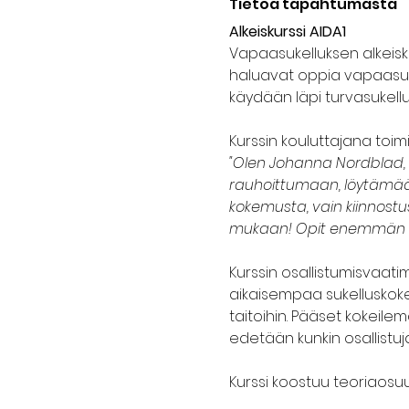
Tietoa tapahtumasta
Alkeiskurssi AIDA1
Vapaasukelluksen alkeiskur
haluavat oppia vapaasukel
käydään läpi turvasukellu
Kurssin kouluttajana toim
"Olen Johanna Nordblad,
rauhoittumaan, löytämään
kokemusta, vain kiinnostus 
mukaan! Opit enemmän ku
Kurssin osallistumisvaati
aikaisempaa sukelluskoke
taitoihin. Pääset kokeile
edetään kunkin osallistuja
Kurssi koostuu teoriaosuu