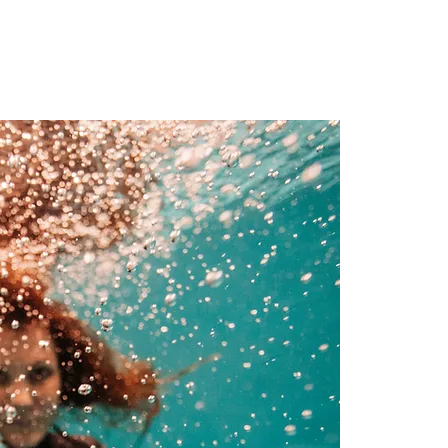
G
Lisää