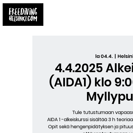
Etusivu
Kirjat
Varaa kurssi
Yksit
la 04.4.
  |  
Helsin
4.4.2025 Alke
(AIDA1) klo 9:0
Myllypu
Tule tutustumaan vapaasu
AIDA 1 -alkeiskurssi sisältää 3 h teoriaa
Opit sekä hengenpidätyksen ja pituu