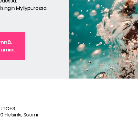
edessä.
lsingin Myllypurossa.
ynnä.
tumia.
0 UTC+3
0 Helsinki, Suomi