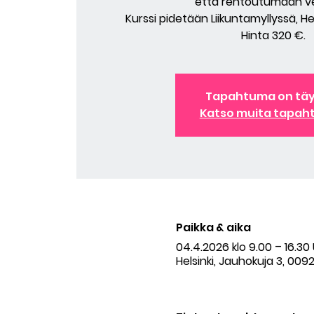
että rentoutumaan v
Kurssi pidetään Liikuntamyllyssä, He
Hinta 320 €.
Tapahtuma on tä
Katso muita tapah
Paikka & aika
04.4.2026 klo 9.00 – 16.3
Helsinki, Jauhokuja 3, 0092