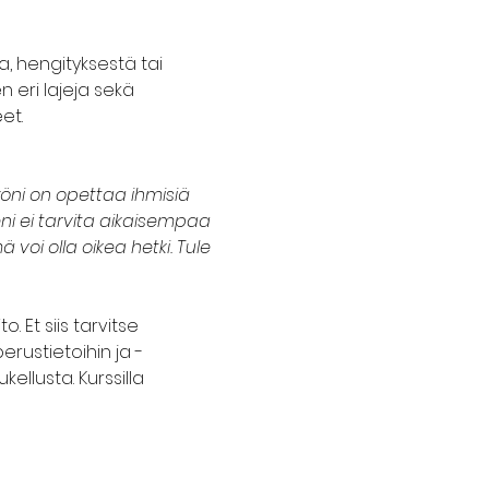
a, hengityksestä tai 
 eri lajeja sekä 
et. 
ni on opettaa ihmisiä 
i ei tarvita aikaisempaa 
 voi olla oikea hetki. Tule 
 Et siis tarvitse 
rustietoihin ja -
llusta. Kurssilla 