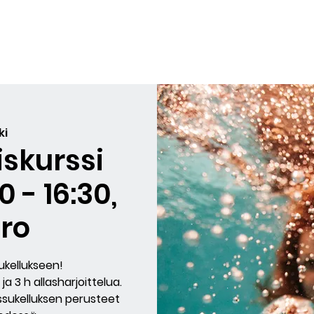
yiskurssit
Sukellukset
Lahjakortit
Arvostelut
BLO
ki
iskurssi
0 - 16:30,
ro
kellukseen!
 ja 3 h allasharjoittelua.
ssukelluksen perusteet