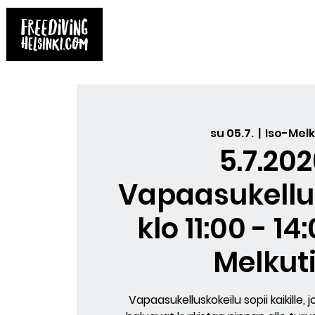
Etusivu
Kirjat
Varaa kurssi
Yksit
su 05.7.
  |  
Iso-Melk
5.7.20
Vapaasukellu
klo 11:00 - 14
Melkut
Vapaasukelluskokeilu sopii kaikille, 