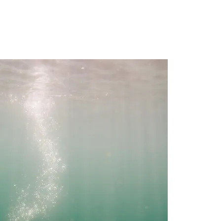
G
Lisää