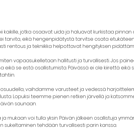
kaikille, jotka osaavat uida ja haluavat kurkistaa pinnan all
tarvita, eikä hengenpidätystä tarvitse osata etukäteen. S
easti rentous ja tekniikka helpottavat hengityksen pidättämi
iten vapaasukelletaan hallitusti ja turvallisesti. Jos paine
a eikä se estä osallistumista. Päivässä ei ole kiirettä eikä 
htiin.
iaosuudella, vaihdamme varusteet ja vedessä harjoittel
llusta. Lopuksi teemme pienen retken järvellä ja katsomm
päivän saunaan.
a mukaan voi tulla yksin. Päivän jälkeen osallistuja ymmä
n sukeltaminen tehdään turvallisesti parin kanssa.