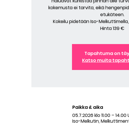
haluavat kurkistaa pinnan alle turva
kokemusta ei tarvita, eikä hengenpi
etukäteen.
Kokeilu pidetään Iso-Melkuttimella
Hinta 139 €
Tapahtuma on tä
Katso muita tapah
Paikka & aika
05.7.2026 klo 11.00 – 14.0
Iso-Melkutin, Melkuttiment