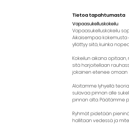
Tietoa tapahtumasta
Vapaasukelluskokeilu
Vapaasukelluskokeilu sopii 
Aikaisempaa kokemusta ei 
yllättyy siitä, kuinka nop
Kokeilun aikana opitaan, m
sitä harjoitellaan rauhass
jokainen etenee omaan ta
Aloitamme lyhyellä teor
sulavaa pinnan alle suke
pinnan alta. Päätämme 
Ryhmät pidetään pieninä j
hallitaan vedessä ja mite