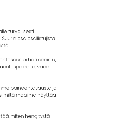
e turvallisesti. 
uurin osa osallistujista 
stä.
entasaus ei heti onnistu, 
suorituspaineita, vaan 
emme paineentasausta ja 
e, miltä maailma näyttää 
rtää, miten hengitystä 