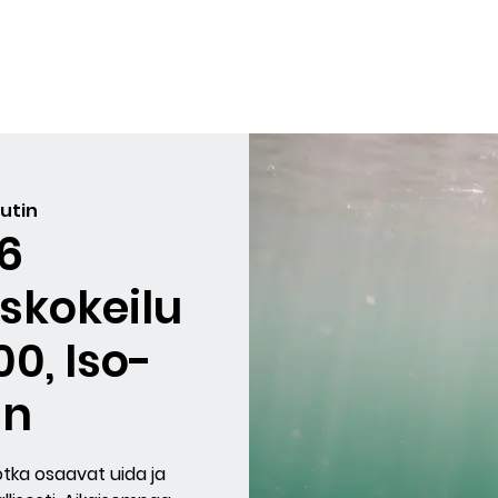
yiskurssit
Sukellukset
Lahjakortit
Arvostelut
BLO
utin
26
skokeilu
:00, Iso-
in
jotka osaavat uida ja