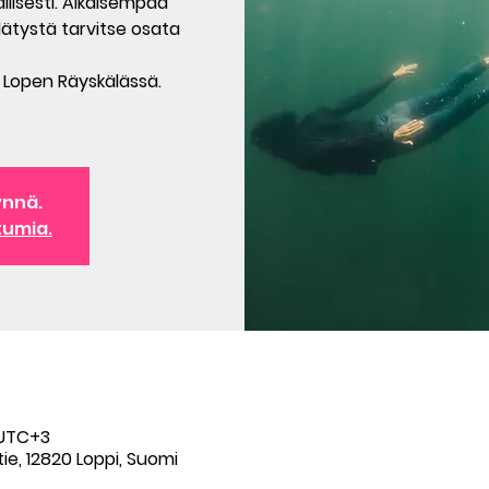
llisesti. Aikaisempaa
dätystä tarvitse osata
, Lopen Räyskälässä.
ynnä.
tumia.
0 UTC+3
ie, 12820 Loppi, Suomi