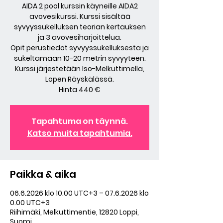
AIDA 2 pool kurssin käyneille AIDA2
avovesikurssi. Kurssi sisältää
syvyyssukelluksen teorian kertauksen
ja 3 avovesiharjoittelua.
Opit perustiedot syvyyssukelluksesta ja
sukeltamaan 10-20 metrin syvyyteen.
Kurssi järjestetään Iso-Melkuttimella,
Lopen Räyskälässä.
Hinta 440 €
Tapahtuma on täynnä.
Katso muita tapahtumia.
Paikka & aika
06.6.2026 klo 10.00 UTC+3 – 07.6.2026 klo
0.00 UTC+3
Riihimäki, Melkuttimentie, 12820 Loppi,
Suomi