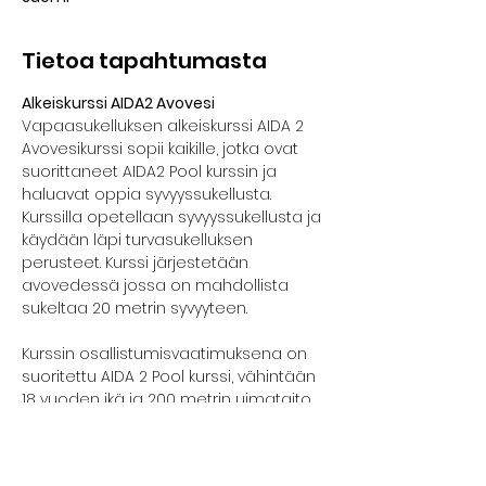
Tietoa tapahtumasta
Alkeiskurssi AIDA2 Avovesi
Vapaasukelluksen alkeiskurssi AIDA 2 
Avovesikurssi sopii kaikille, jotka ovat 
suorittaneet AIDA2 Pool kurssin ja 
haluavat oppia syvyyssukellusta. 
Kurssilla opetellaan syvyyssukellusta ja 
käydään läpi turvasukelluksen 
perusteet. Kurssi järjestetään 
avovedessä jossa on mahdollista 
sukeltaa 20 metrin syvyyteen.
Kurssin osallistumisvaatimuksena on 
suoritettu AIDA 2 Pool kurssi, vähintään 
18 vuoden ikä ja 200 metrin uimataito. 
Kurssilla edetään kunkin osallistujan 
omaan tahtiin ja aina turvallisuus 