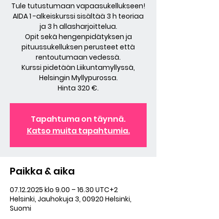
Tule tutustumaan vapaasukellukseen!
AIDA 1 -alkeiskurssi sisältää 3 h teoriaa
ja 3 h allasharjoittelua.
Opit sekä hengenpidätyksen ja
pituussukelluksen perusteet että
rentoutumaan vedessä.
Kurssi pidetään Liikuntamyllyssä,
Helsingin Myllypurossa.
Hinta 320 €.
Tapahtuma on täynnä.
Katso muita tapahtumia.
Paikka & aika
07.12.2025 klo 9.00 – 16.30 UTC+2
Helsinki, Jauhokuja 3, 00920 Helsinki,
Suomi