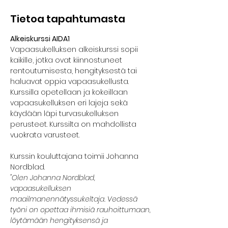
Tietoa tapahtumasta
Alkeiskurssi AIDA1
Vapaasukelluksen alkeiskurssi sopii 
kaikille, jotka ovat kiinnostuneet 
rentoutumisesta, hengityksestä tai 
haluavat oppia vapaasukellusta. 
Kurssilla opetellaan ja kokeillaan 
vapaasukelluksen eri lajeja sekä 
käydään läpi turvasukelluksen 
perusteet. Kurssilta on mahdollista 
vuokrata varusteet. 
Kurssin kouluttajana toimii Johanna 
Nordblad.
"Olen Johanna Nordblad, 
vapaasukelluksen 
maailmanennätyssukeltaja. Vedessä 
työni on opettaa ihmisiä rauhoittumaan, 
löytämään hengityksensä ja 