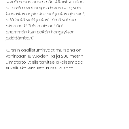
uskaltamaan enemmän. Alkeiskurssilleni 
ei tarvita aikaisempaa kokemusta, vain 
kiinnostus oppia. Jos olet joskus ajatellut, 
että 'ehkä vielä joskus', tämä voi olla 
oikea hetki. Tule mukaan! Opit 
enemmän kuin pelkän hengityksen 
pidättämisen."
Kurssin osallistumisvaatimuksena on 
vähintään 18 vuoden ikä ja 200 metrin 
uimataito. Et siis tarvitse aikaisempaa 
sukelluskokemusta. Kurssilla saat 
ensikosketuksen vapaasukelluksen 
perustietoihin ja -taitoihin. Pääset 
kokeilemaan rentoutumista vedessä, 
hengenpidätystä ja  pituussukellusta. 
Kurssilla edetään kunkin osallistujan 
omaan tahtiin ja aina turvallisuus 
edellä.
Kurssi koostuu teoriaosuudesta sekä 
rentoutus- ja allasharjoituksista.