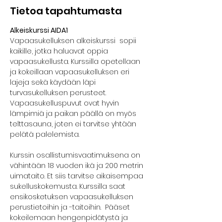
Tietoa tapahtumasta
Alkeiskurssi AIDA1
Vapaasukelluksen alkeiskurssi  sopii 
kaikille, jotka haluavat oppia 
vapaasukellusta. Kurssilla opetellaan 
ja kokeillaan vapaasukelluksen eri 
lajeja sekä käydään läpi 
turvasukelluksen perusteet. 
Vapaasukelluspuvut ovat hyvin 
lämpimiä ja paikan päällä on myös 
telttasauna, joten ei tarvitse yhtään 
pelätä palelemista.
Kurssin osallistumisvaatimuksena on 
vähintään 18 vuoden ikä ja 200 metrin 
uimataito. Et siis tarvitse aikaisempaa 
sukelluskokemusta. Kurssilla saat 
ensikosketuksen vapaasukelluksen 
perustietoihin ja -taitoihin.  Pääset 
kokeilemaan hengenpidätystä ja 