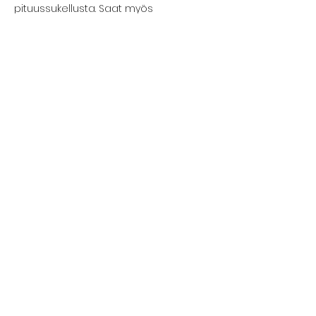
pituussukellusta. Saat myös 
toriatiedot turvalliseen 
syvyyssukellukseen.
Kurssilla edetään kunkin osallistujan 
omaan tahtiin ja aina turvallisuus 
edellä.
Näytä enemmän
Jaa tämä tapahtuma
FREEDIVING HELSINKI
GREEN WATER PRO OY