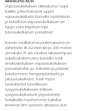
Alkeiskurssi AIDA1
Vapaasukelluksen alkeiskurssi  sopii 
kaikille, jotka haluavat oppia 
vapaasukellusta. Kurssilla opetellaan 
ja kokeillaan vapaasukelluksen eri 
lajeja sekä käydään läpi 
turvasukelluksen perusteet.
Kurssin osallistumisvaatimuksena on 
vähintään 18 vuoden ikä ja 200 metrin 
uimataito. Et siis tarvitse aikaisempaa 
sukelluskokemusta. Kurssilla saat 
ensikosketuksen vapaasukelluksen 
perustietoihin ja -taitoihin ja pääset 
kokeilemaan hengenpidätystä ja 
pituussukellusta.  Saat myös 
teoriatiedot turvalliseen 
syvyyssukellukseen. Erillinen 
syvyyssukellustunti järjestetään 
halukkaille myöhemmin Sukellus 
Areenan 8m syvässä altaassa, kun 
sen remontti valmistuu 