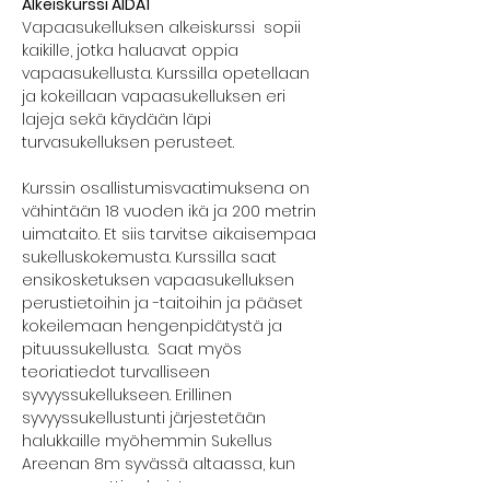
Alkeiskurssi AIDA1
Vapaasukelluksen alkeiskurssi  sopii 
kaikille, jotka haluavat oppia 
vapaasukellusta. Kurssilla opetellaan 
ja kokeillaan vapaasukelluksen eri 
lajeja sekä käydään läpi 
turvasukelluksen perusteet.
Kurssin osallistumisvaatimuksena on 
vähintään 18 vuoden ikä ja 200 metrin 
uimataito. Et siis tarvitse aikaisempaa 
sukelluskokemusta. Kurssilla saat 
ensikosketuksen vapaasukelluksen 
perustietoihin ja -taitoihin ja pääset 
kokeilemaan hengenpidätystä ja 
pituussukellusta.  Saat myös 
teoriatiedot turvalliseen 
syvyyssukellukseen. Erillinen 
syvyyssukellustunti järjestetään 
halukkaille myöhemmin Sukellus 
Areenan 8m syvässä altaassa, kun 
sen remontti valmistuu 