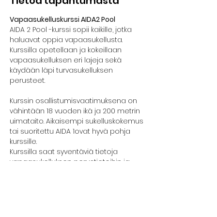
Tietoa tapahtumasta
Vapaasukelluskurssi AIDA2 Pool
AIDA 2 Pool -kurssi sopii kaikille, jotka 
haluavat oppia vapaasukellusta. 
Kurssilla opetellaan ja kokeillaan 
vapaasukelluksen eri lajeja sekä 
käydään läpi turvasukelluksen 
perusteet.
Kurssin osallistumisvaatimuksena on 
vähintään 18 vuoden ikä ja 200 metrin 
uimataito. Aikaisempi sukelluskokemus 
tai suoritettu AIDA 1ovat hyvä pohja 
kurssille.
Kurssilla saat syventäviä tietoja 
vapaasukelluksen perustietoihin ja -
taitoihin.  Pääset kehittämään taitojasi 
hengenpidätyksessä ja 
pituussukelluksessa.