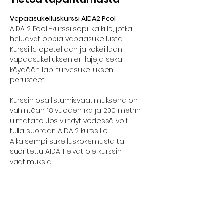
Vapaasukelluskurssi AIDA2 Pool
AIDA 2 Pool -kurssi sopii kaikille, jotka 
haluavat oppia vapaasukellusta. 
Kurssilla opetellaan ja kokeillaan 
vapaasukelluksen eri lajeja sekä 
käydään läpi turvasukelluksen 
perusteet. 
Kurssin osallistumisvaatimuksena on 
vähintään 18 vuoden ikä ja 200 metrin 
uimataito. Jos viihdyt vedessä voit 
tulla suoraan AIDA 2 kurssille. 
Aikaisempi sukelluskokemusta tai 
suoritettu AIDA 1 eivät ole kurssin 
vaatimuksia. 
Kurssilla edetään kunkin osallistujan 
omaan tahtiin ja aina turvallisuus 
edellä.