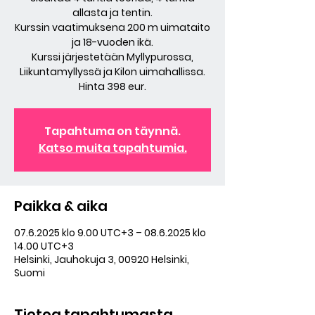
allasta ja tentin.
Kurssin vaatimuksena 200 m uimataito
ja 18-vuoden ikä.
Kurssi järjestetään Myllypurossa,
Liikuntamyllyssä ja Kilon uimahallissa.
Hinta 398 eur.
Tapahtuma on täynnä.
Katso muita tapahtumia.
Paikka & aika
07.6.2025 klo 9.00 UTC+3 – 08.6.2025 klo
14.00 UTC+3
Helsinki, Jauhokuja 3, 00920 Helsinki,
Suomi
Tietoa tapahtumasta