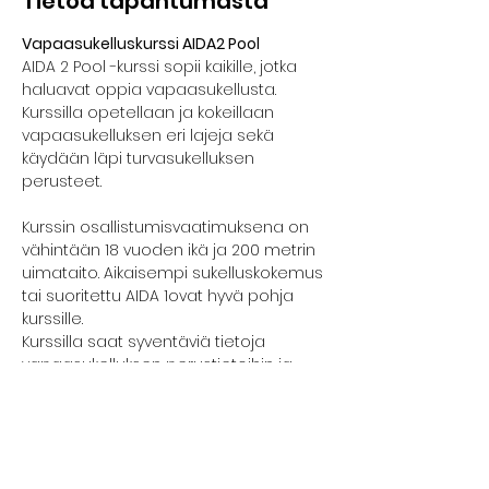
Tietoa tapahtumasta
Vapaasukelluskurssi AIDA2 Pool
AIDA 2 Pool -kurssi sopii kaikille, jotka 
haluavat oppia vapaasukellusta. 
Kurssilla opetellaan ja kokeillaan 
vapaasukelluksen eri lajeja sekä 
käydään läpi turvasukelluksen 
perusteet.
Kurssin osallistumisvaatimuksena on 
vähintään 18 vuoden ikä ja 200 metrin 
uimataito. Aikaisempi sukelluskokemus 
tai suoritettu AIDA 1ovat hyvä pohja 
kurssille.
Kurssilla saat syventäviä tietoja 
vapaasukelluksen perustietoihin ja -
taitoihin.  Pääset kehittämään taitojasi 
hengenpidätyksessä ja 
pituussukelluksessa.