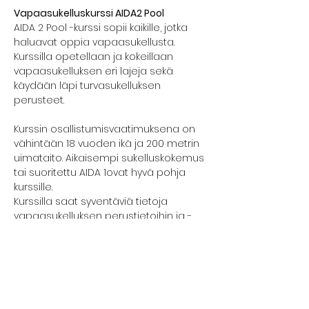
Vapaasukelluskurssi AIDA2 Pool
AIDA 2 Pool -kurssi sopii kaikille, jotka 
haluavat oppia vapaasukellusta. 
Kurssilla opetellaan ja kokeillaan 
vapaasukelluksen eri lajeja sekä 
käydään läpi turvasukelluksen 
perusteet.
Kurssin osallistumisvaatimuksena on 
vähintään 18 vuoden ikä ja 200 metrin 
uimataito. Aikaisempi sukelluskokemus 
tai suoritettu AIDA 1ovat hyvä pohja 
kurssille.
Kurssilla saat syventäviä tietoja 
vapaasukelluksen perustietoihin ja -
taitoihin.  Pääset kehittämään taitojasi 
hengenpidätyksessä ja 
pituussukelluksessa.
Näytä enemmän