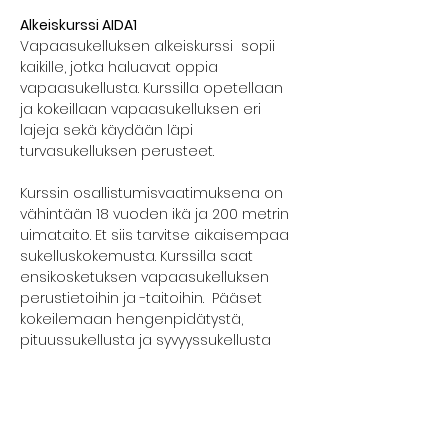
Alkeiskurssi AIDA1
Vapaasukelluksen alkeiskurssi  sopii 
kaikille, jotka haluavat oppia 
vapaasukellusta. Kurssilla opetellaan 
ja kokeillaan vapaasukelluksen eri 
lajeja sekä käydään läpi 
turvasukelluksen perusteet.
Kurssin osallistumisvaatimuksena on 
vähintään 18 vuoden ikä ja 200 metrin 
uimataito. Et siis tarvitse aikaisempaa 
sukelluskokemusta. Kurssilla saat 
ensikosketuksen vapaasukelluksen 
perustietoihin ja -taitoihin.  Pääset 
kokeilemaan hengenpidätystä, 
pituussukellusta ja syvyyssukellusta 
turvallisesti.
Kurssilla edetään kunkin osallistujan 
omaan tahtiin ja aina turvallisuus 
edellä.