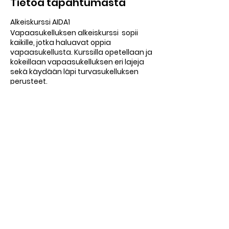
Tietoa tapahtumasta
Alkeiskurssi AIDA1
Vapaasukelluksen alkeiskurssi sopii
kaikille, jotka haluavat oppia
vapaasukellusta. Kurssilla opetellaan ja
kokeillaan vapaasukelluksen eri lajeja
sekä käydään läpi turvasukelluksen
perusteet.
Kurssin osallistumisvaatimuksena on
vähintään 18 vuoden ikä ja 200 metrin
uimataito. Et siis tarvitse aikaisempaa
sukelluskokemusta. Kurssilla saat
ensikosketuksen vapaasukelluksen
perustietoihin ja -taitoihin. Pääset
kokeilemaan hengenpidätystä,
Jaa tämä tapahtuma
pituussukellusta ja syvyyssukellusta
turvallisesti.
Kurssilla edetään kunkin osallistujan
omaan tahtiin ja aina turvallisuus
edellä.
FREEDIVING HELSINKI