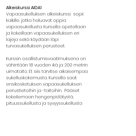
Alkeiskurssi AIDA1
Vapaasukelluksen alkeiskurssi  sopii 
kaikille, jotka haluavat oppia 
vapaasukellusta. Kurssilla opetellaan 
ja kokeillaan vapaasukelluksen eri 
lajeja sekä käydään läpi 
turvasukelluksen perusteet.
Kurssin osallistumisvaatimuksena on 
vähintään 18 vuoden ikä ja 200 metrin 
uimataito. Et siis tarvitse aikaisempaa 
sukelluskokemusta. Kurssilla saat 
ensikosketuksen vapaasukelluksen 
perustietoihin ja -taitoihin.  Pääset 
kokeilemaan hengenpidätystä, 
pituussukellusta ja syvyyssukellusta 
turvallisesti.
Kurssilla edetään kunkin osallistujan 
omaan tahtiin ja aina turvallisuus 
edellä.