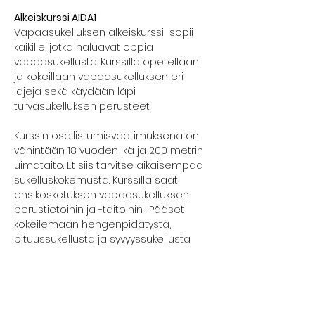
Alkeiskurssi AIDA1
Vapaasukelluksen alkeiskurssi  sopii 
kaikille, jotka haluavat oppia 
vapaasukellusta. Kurssilla opetellaan 
ja kokeillaan vapaasukelluksen eri 
lajeja sekä käydään läpi 
turvasukelluksen perusteet.
Kurssin osallistumisvaatimuksena on 
vähintään 18 vuoden ikä ja 200 metrin 
uimataito. Et siis tarvitse aikaisempaa 
sukelluskokemusta. Kurssilla saat 
ensikosketuksen vapaasukelluksen 
perustietoihin ja -taitoihin.  Pääset 
kokeilemaan hengenpidätystä, 
pituussukellusta ja syvyyssukellusta 
turvallisesti.
Kurssilla edetään kunkin osallistujan 
omaan tahtiin ja aina turvallisuus 
edellä.