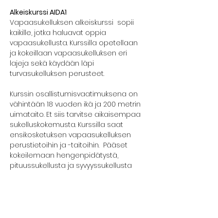
Alkeiskurssi AIDA1
Vapaasukelluksen alkeiskurssi  sopii 
kaikille, jotka haluavat oppia 
vapaasukellusta. Kurssilla opetellaan 
ja kokeillaan vapaasukelluksen eri 
lajeja sekä käydään läpi 
turvasukelluksen perusteet.
Kurssin osallistumisvaatimuksena on 
vähintään 18 vuoden ikä ja 200 metrin 
uimataito. Et siis tarvitse aikaisempaa 
sukelluskokemusta. Kurssilla saat 
ensikosketuksen vapaasukelluksen 
perustietoihin ja -taitoihin.  Pääset 
kokeilemaan hengenpidätystä, 
pituussukellusta ja syvyyssukellusta 
turvallisesti.
Kurssilla edetään kunkin osallistujan 
omaan tahtiin ja aina turvallisuus 
edellä.