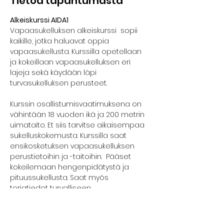
Tietoa tapahtumasta
Alkeiskurssi AIDA1
Vapaasukelluksen alkeiskurssi  sopii 
kaikille, jotka haluavat oppia 
vapaasukellusta. Kurssilla opetellaan 
ja kokeillaan vapaasukelluksen eri 
lajeja sekä käydään läpi 
turvasukelluksen perusteet.
Kurssin osallistumisvaatimuksena on 
vähintään 18 vuoden ikä ja 200 metrin 
uimataito. Et siis tarvitse aikaisempaa 
sukelluskokemusta. Kurssilla saat 
ensikosketuksen vapaasukelluksen 
perustietoihin ja -taitoihin.  Pääset 
kokeilemaan hengenpidätystä ja 
pituussukellusta. Saat myös 
toriatiedot turvalliseen 
syvyyssukellukseen.
Kurssilla edetään kunkin osallistujan 