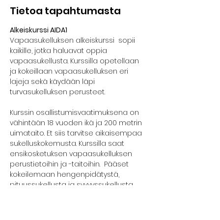
Tietoa tapahtumasta
Alkeiskurssi AIDA1
Vapaasukelluksen alkeiskurssi  sopii 
kaikille, jotka haluavat oppia 
vapaasukellusta. Kurssilla opetellaan 
ja kokeillaan vapaasukelluksen eri 
lajeja sekä käydään läpi 
turvasukelluksen perusteet.
Kurssin osallistumisvaatimuksena on 
vähintään 18 vuoden ikä ja 200 metrin 
uimataito. Et siis tarvitse aikaisempaa 
sukelluskokemusta. Kurssilla saat 
ensikosketuksen vapaasukelluksen 
perustietoihin ja -taitoihin.  Pääset 
kokeilemaan hengenpidätystä, 
pituussukellusta ja syvyyssukellusta 
turvallisesti.
Kurssilla edetään kunkin osallistujan 