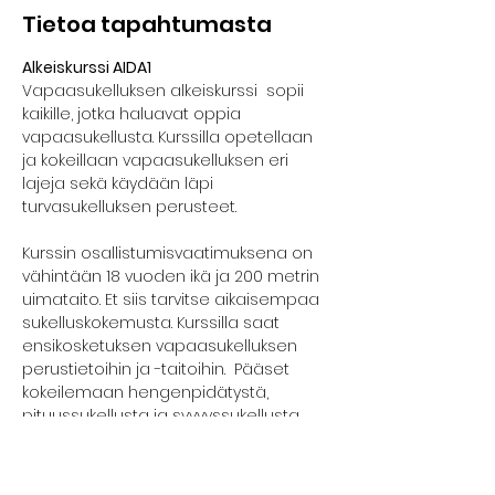
Tietoa tapahtumasta
Alkeiskurssi AIDA1
Vapaasukelluksen alkeiskurssi  sopii 
kaikille, jotka haluavat oppia 
vapaasukellusta. Kurssilla opetellaan 
ja kokeillaan vapaasukelluksen eri 
lajeja sekä käydään läpi 
turvasukelluksen perusteet.
Kurssin osallistumisvaatimuksena on 
vähintään 18 vuoden ikä ja 200 metrin 
uimataito. Et siis tarvitse aikaisempaa 
sukelluskokemusta. Kurssilla saat 
ensikosketuksen vapaasukelluksen 
perustietoihin ja -taitoihin.  Pääset 
kokeilemaan hengenpidätystä, 
pituussukellusta ja syvyyssukellusta 
turvallisesti.
Kurssilla edetään kunkin osallistujan 