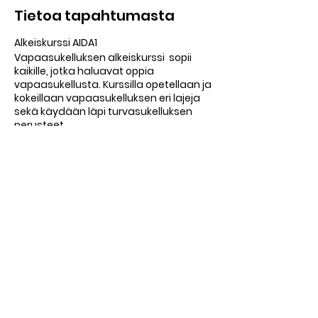
Tietoa tapahtumasta
Alkeiskurssi AIDA1
Vapaasukelluksen alkeiskurssi sopii
kaikille, jotka haluavat oppia
vapaasukellusta. Kurssilla opetellaan ja
kokeillaan vapaasukelluksen eri lajeja
sekä käydään läpi turvasukelluksen
perusteet.
Kurssin osallistumisvaatimuksena on
vähintään 18 vuoden ikä ja 200 metrin
uimataito. Et siis tarvitse aikaisempaa
sukelluskokemusta. Kurssilla saat
ensikosketuksen vapaasukelluksen
perustietoihin ja -taitoihin. Pääset
kokeilemaan hengenpidätystä,
Jaa tämä tapahtuma
pituussukellusta ja syvyyssukellusta
turvallisesti.
Kurssilla edetään kunkin osallistujan
omaan tahtiin ja aina turvallisuus
edellä.