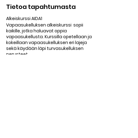
Tietoa tapahtumasta
Alkeiskurssi AIDA1
Vapaasukelluksen alkeiskurssi sopii
kaikille, jotka haluavat oppia
vapaasukellusta. Kurssilla opetellaan ja
kokeillaan vapaasukelluksen eri lajeja
sekä käydään läpi turvasukelluksen
perusteet.
Kurssin osallistumisvaatimuksena on
vähintään 18 vuoden ikä ja 200 metrin
uimataito. Et siis tarvitse aikaisempaa
sukelluskokemusta. Kurssilla saat
ensikosketuksen vapaasukelluksen
perustietoihin ja -taitoihin. Pääset
kokeilemaan hengenpidätystä,
Jaa tämä tapahtuma
pituussukellusta ja syvyyssukellusta
turvallisesti.
Kurssilla edetään kunkin osallistujan
omaan tahtiin ja aina turvallisuus
edellä.