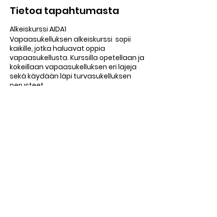
Tietoa tapahtumasta
Alkeiskurssi AIDA1
Vapaasukelluksen alkeiskurssi sopii
kaikille, jotka haluavat oppia
vapaasukellusta. Kurssilla opetellaan ja
kokeillaan vapaasukelluksen eri lajeja
sekä käydään läpi turvasukelluksen
perusteet.
Kurssin osallistumisvaatimuksena on
vähintään 18 vuoden ikä ja 200 metrin
uimataito. Et siis tarvitse aikaisempaa
sukelluskokemusta. Kurssilla saat
ensikosketuksen vapaasukelluksen
perustietoihin ja -taitoihin. Pääset
kokeilemaan hengenpidätystä,
Jaa tämä tapahtuma
pituussukellusta ja syvyyssukellusta
turvallisesti.
Kurssilla edetään kunkin osallistujan
omaan tahtiin ja aina turvallisuus
edellä.