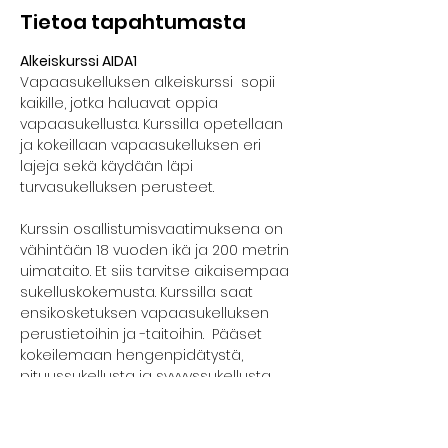
Tietoa tapahtumasta
Alkeiskurssi AIDA1
Vapaasukelluksen alkeiskurssi  sopii 
kaikille, jotka haluavat oppia 
vapaasukellusta. Kurssilla opetellaan 
ja kokeillaan vapaasukelluksen eri 
lajeja sekä käydään läpi 
turvasukelluksen perusteet.
Kurssin osallistumisvaatimuksena on 
vähintään 18 vuoden ikä ja 200 metrin 
uimataito. Et siis tarvitse aikaisempaa 
sukelluskokemusta. Kurssilla saat 
ensikosketuksen vapaasukelluksen 
perustietoihin ja -taitoihin.  Pääset 
kokeilemaan hengenpidätystä, 
pituussukellusta ja syvyyssukellusta 
turvallisesti.
Kurssilla edetään kunkin osallistujan 