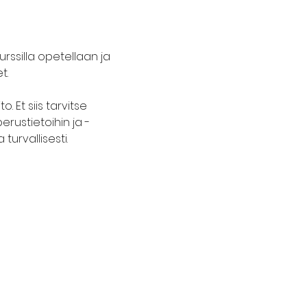
urssilla opetellaan ja 
t.
 Et siis tarvitse 
rustietoihin ja -
turvallisesti.