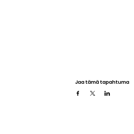
Jaa tämä tapahtuma
FREEDIVING HELSI
GREEN WATER PRO OY
johanna@johannanordblad