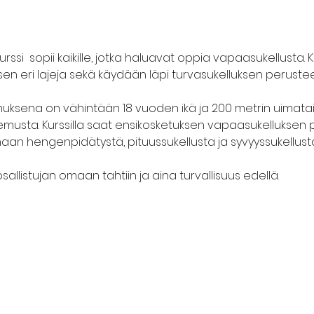
ssi  sopii kaikille, jotka haluavat oppia vapaasukellusta. K
en eri lajeja sekä käydään läpi turvasukelluksen perustee
muksena on vähintään 18 vuoden ikä ja 200 metrin uimataito.
musta. Kurssilla saat ensikosketuksen vapaasukelluksen pe
maan hengenpidätystä, pituussukellusta ja syvyyssukellusta 
sallistujan omaan tahtiin ja aina turvallisuus edellä.