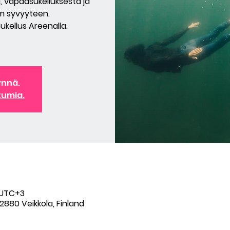
 vapaasukelluksesta ja
 m syvyyteen.
Sukellus Areenalla.
ynnä.
tumia.
0 UTC+3
2880 Veikkola, Finland