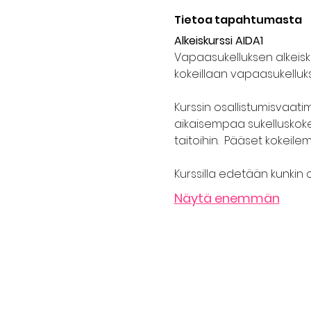
Tietoa tapahtumasta
Alkeiskurssi AIDA1
Vapaasukelluksen alkeiskur
kokeillaan vapaasukelluks
Kurssin osallistumisvaati
aikaisempaa sukelluskoke
taitoihin.  Pääset kokeile
Kurssilla edetään kunkin o
Näytä enemmän