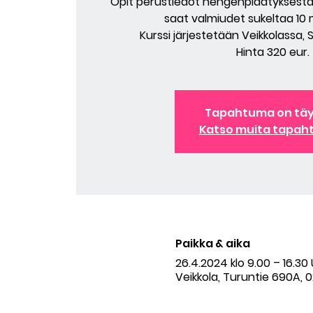
Opit perustiedot hengenpidätyksestä,
saat valmiudet sukeltaa 10
Kurssi järjestetään Veikkolassa, 
Hinta 320 eur.
Tapahtuma on tä
Katso muita tapah
Paikka & aika
26.4.2024 klo 9.00 – 16.3
Veikkola, Turuntie 690A, 0