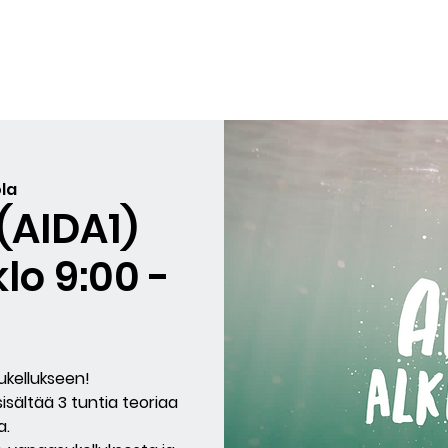
et
Lahjakortit
Arvostelut
BLOG
Courses in English
la
 (AIDA1)
lo 9:00 -
kellukseen!
sisältää 3 tuntia teoriaa
a.