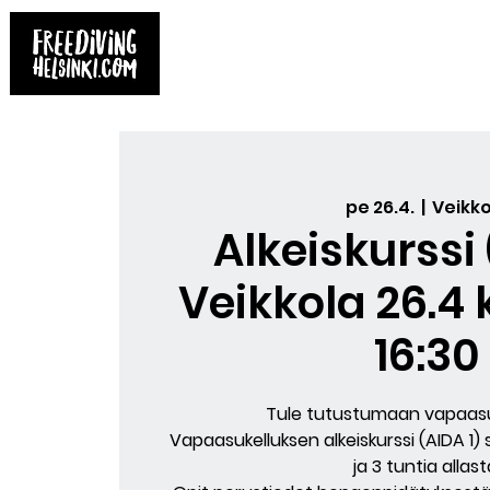
Etusivu
Kirjat
Kurssit
Sukelluks
pe 26.4.
  |  
Veikko
Alkeiskurssi
Veikkola 26.4 k
16:30
Tule tutustumaan vapaasu
Vapaasukelluksen alkeiskurssi (AIDA 1) 
ja 3 tuntia allast