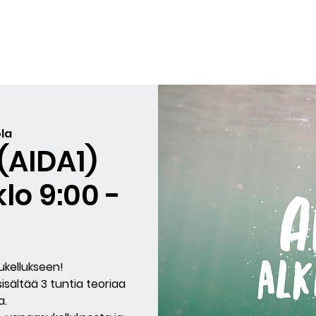
yiskurssit
Sukellukset
Lahjakortit
Arvostelut
BLO
la
 (AIDA1)
lo 9:00 -
kellukseen!
sisältää 3 tuntia teoriaa
a.