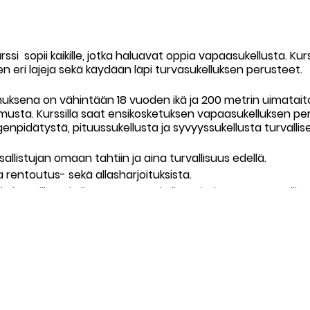
si sopii kaikille, jotka haluavat oppia vapaasukellusta. Kurs
n eri lajeja sekä käydään läpi turvasukelluksen perusteet.
uksena on vähintään 18 vuoden ikä ja 200 metrin uimataito. 
usta. Kurssilla saat ensikosketuksen vapaasukelluksen perus
pidätystä, pituussukellusta ja syvyyssukellusta turvallise
allistujan omaan tahtiin ja aina turvallisuus edellä.
a rentoutus- sekä allasharjoituksista.
yllä kurssilla pohditaan vapaasukellustaitoja osana turvallista
lassa, Sukellus Areenalla (Turuntie 690A, 02880 Veikkola). 
n syvin sisäallas.
,5 tunnin teoriaosuudesta
as osuudesta.