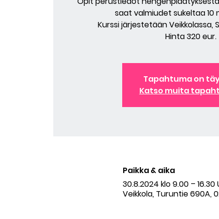
Opit perustiedot hengenpidätyksestä,
saat valmiudet sukeltaa 10
Kurssi järjestetään Veikkolassa, 
Hinta 320 eur.
Tapahtuma on tä
Katso muita tapah
Paikka & aika
30.8.2024 klo 9.00 – 16.3
Veikkola, Turuntie 690A, 0