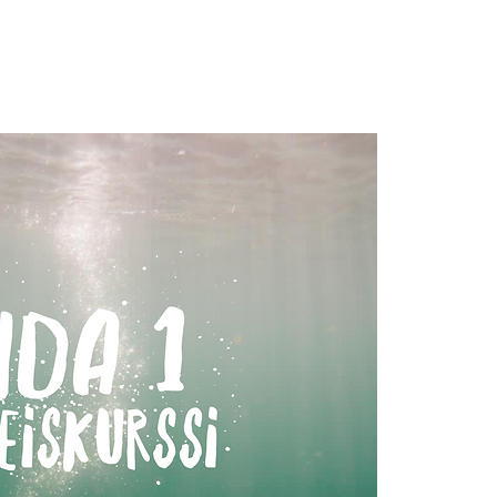
G
Lisää