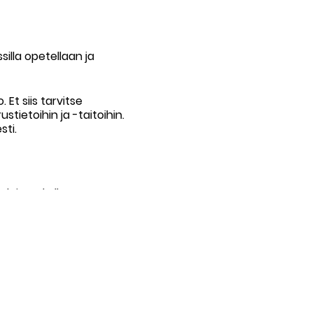
silla opetellaan ja
Et siis tarvitse
tietoihin ja -taitoihin.
sti.
 laitesukellusta.
Allas on kahdeksan metriä