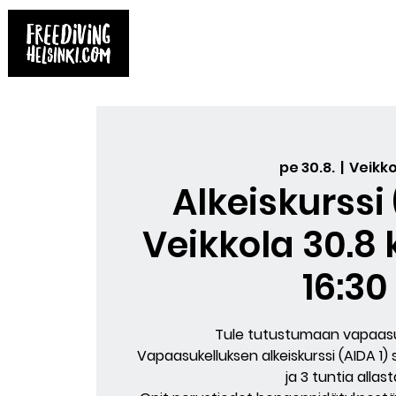
Etusivu
Kirjat
Varaa kurssi
Yksit
pe 30.8.
  |  
Veikko
Alkeiskurssi
Veikkola 30.8 k
16:30
Tule tutustumaan vapaasu
Vapaasukelluksen alkeiskurssi (AIDA 1) 
ja 3 tuntia allast