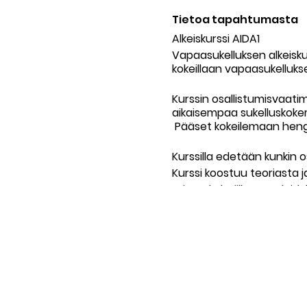
Tietoa tapahtumasta
Alkeiskurssi AIDA1
Vapaasukelluksen alkeiskurs
kokeillaan vapaasukellukse
Kurssin osallistumisvaatim
aikaisempaa sukelluskokem
Pääset kokeilemaan hengen
Kurssilla edetään kunkin os
Kurssi koostuu teoriasta j
Laitesukeltajille räätälöid
Kurssi järjestetään Veikko
syvä ja siten Pohjoismaide
Kurssi koostuu kahdesta 1
ja kahdesta 1,5 tunnin all