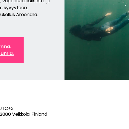
 vapaasukelluksesta ja
 m syvyyteen.
Sukellus Areenalla.
ynnä.
tumia.
0 UTC+3
2880 Veikkola, Finland