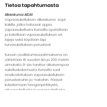
Tietoa tapahtumasta
Alkeiskurssi AIDA1
Vapaasukelluksen alkeiskurssi  sopii 
kaikille, jotka haluavat oppia 
vapaasukellusta. Kurssilla opetellaan 
ja kokeillaan vapaasukelluksen eri 
lajeja sekä käydään läpi 
turvasukelluksen perusteet.
Kurssin osallistumisvaatimuksena on 
vähintään 18 vuoden ikä ja 200 metrin 
uimataito. Et siis tarvitse aikaisempaa 
sukelluskokemusta. Kurssilla saat 
ensikosketuksen vapaasukelluksen 
perustietoihin ja -taitoihin.  Pääset 
kokeilemaan hengenpidätystä, 
pituussukellusta ja syvyyssukellusta 
turvallisesti.
Kurssilla edetään kunkin osallistujan 