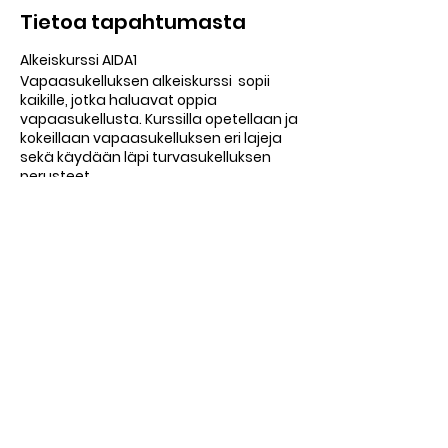
Tietoa tapahtumasta
Alkeiskurssi AIDA1
Vapaasukelluksen alkeiskurssi sopii
kaikille, jotka haluavat oppia
vapaasukellusta. Kurssilla opetellaan ja
kokeillaan vapaasukelluksen eri lajeja
sekä käydään läpi turvasukelluksen
perusteet.
Kurssin osallistumisvaatimuksena on
vähintään 18 vuoden ikä ja 200 metrin
uimataito. Et siis tarvitse aikaisempaa
sukelluskokemusta. Kurssilla saat
ensikosketuksen vapaasukelluksen
perustietoihin ja -taitoihin. Pääset
kokeilemaan hengenpidätystä,
Jaa tämä tapahtuma
pituussukellusta ja syvyyssukellusta
turvallisesti.
Kurssilla edetään kunkin osallistujan
omaan tahtiin ja aina turvallisuus
edellä.