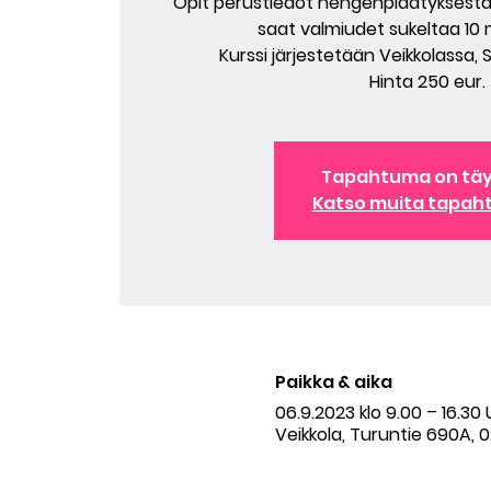
Opit perustiedot hengenpidätyksestä,
saat valmiudet sukeltaa 10
Kurssi järjestetään Veikkolassa, 
Hinta 250 eur.
Tapahtuma on tä
Katso muita tapah
Paikka & aika
06.9.2023 klo 9.00 – 16.30
Veikkola, Turuntie 690A, 0