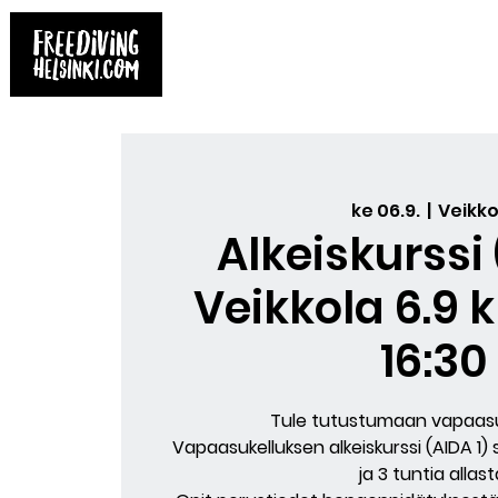
Etusivu
Kirjat
Kurssit
Sukelluks
ke 06.9.
  |  
Veikko
Alkeiskurssi
Veikkola 6.9 k
16:30
Tule tutustumaan vapaasu
Vapaasukelluksen alkeiskurssi (AIDA 1) 
ja 3 tuntia allast