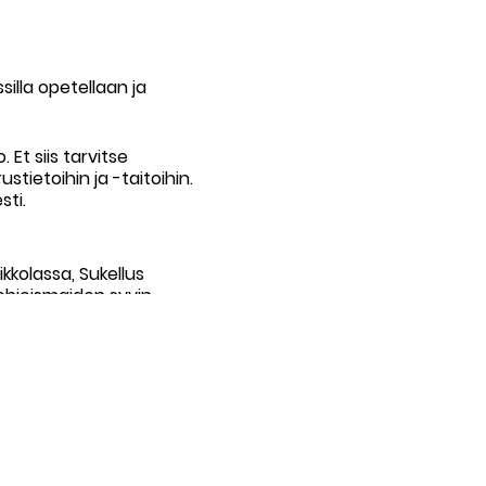
silla opetellaan ja
Et siis tarvitse
tietoihin ja -taitoihin.
sti.
ikkolassa, Sukellus
Pohjoismaiden syvin