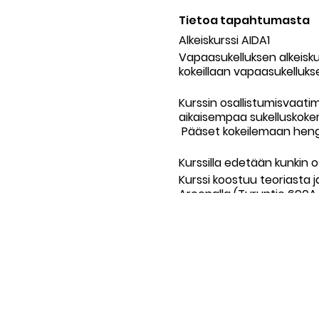
Tietoa tapahtumasta
Alkeiskurssi AIDA1
Vapaasukelluksen alkeiskurs
kokeillaan vapaasukellukse
Kurssin osallistumisvaatim
aikaisempaa sukelluskokem
Pääset kokeilemaan hengen
Kurssilla edetään kunkin os
Kurssi koostuu teoriasta j
Areenalla (Turuntie 690A,
sisäallas.
Kurssi koostuu kahdesta 1
ja kahdesta 1,5 tunnin all
09:00 - 10:30 1,5 x teoria
10:30 - 12:00 1,5 x tunnin