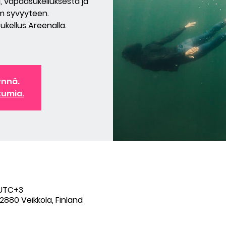
 vapaasukelluksesta ja
 m syvyyteen.
Sukellus Areenalla.
ynnä.
tumia.
 UTC+3
2880 Veikkola, Finland