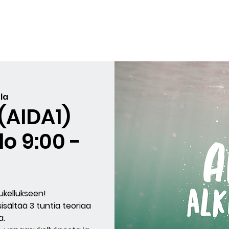
et
Lahjakortit
Arvostelut
BLOG
Courses in English
la
 (AIDA1)
lo 9:00 -
kellukseen!
sisältää 3 tuntia teoriaa
a.