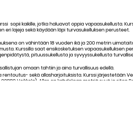
si sopii kaikille, jotka haluavat oppia vapaasukellusta. Kurs
n eri lajeja sekä käydään läpi turvasukelluksen perusteet.
uksena on vähintään 18 vuoden ikä ja 200 metrin uimataito. 
usta. Kurssilla saat ensikosketuksen vapaasukelluksen perus
pidätystä, pituussukellusta ja syvyyssukellusta turvallise
allistujan omaan tahtiin ja aina turvallisuus edellä.
a rentoutus- sekä allasharjoituksista. Kurssi järjestetään Ve
 02880 Veikkola). Allas on kahdeksan metriä syvä ja siten 
,5 tunnin teoriaosuudesta
as osuudesta.
a ja kuivaharjoittelua
 allasharjoittelu