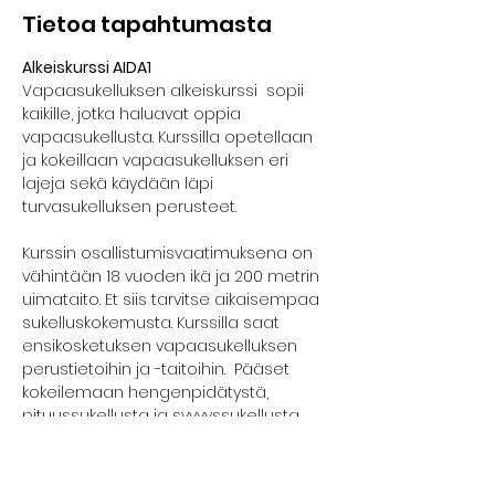
Tietoa tapahtumasta
Alkeiskurssi AIDA1
Vapaasukelluksen alkeiskurssi  sopii 
kaikille, jotka haluavat oppia 
vapaasukellusta. Kurssilla opetellaan 
ja kokeillaan vapaasukelluksen eri 
lajeja sekä käydään läpi 
turvasukelluksen perusteet.
Kurssin osallistumisvaatimuksena on 
vähintään 18 vuoden ikä ja 200 metrin 
uimataito. Et siis tarvitse aikaisempaa 
sukelluskokemusta. Kurssilla saat 
ensikosketuksen vapaasukelluksen 
perustietoihin ja -taitoihin.  Pääset 
kokeilemaan hengenpidätystä, 
pituussukellusta ja syvyyssukellusta 
turvallisesti.
Kurssilla edetään kunkin osallistujan 