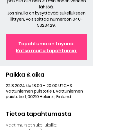
paikalla olla noin 30 min ennen veneen
lähtöä.
Jos sinulla on kysyttävää sukellukseen
liittyen, voit soittaa numeroon 040-
5323429.
Tapahtuma on täynnä.
Katso muita tapahtumia.
Paikka & aika
22.8.2024 klo 18.00 – 20.00 UTC+3
Vattuniemen puistotie 1, Vattuniemen
puistotie 1, 00210 Helsinki, Finland
Tietoa tapahtumasta
Vaatimukset sukelluksille: