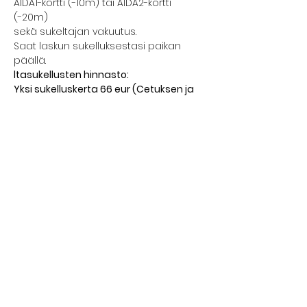
AIDA1-kortti (-10m) tai AIDA2-kortti 
(-20m)
sekä sukeltajan vakuutus.
Saat laskun sukelluksestasi paikan 
päällä.
ltasukellusten hinnasto:
Yksi sukelluskerta 66 eur (Cetuksen ja 
Abborren jäsenille 38 eur)
Näytä enemmän
Jaa tämä tapahtuma
FREEDIVING HELSINKI
GREEN WATER PRO OY
johanna@johannanordblad.com