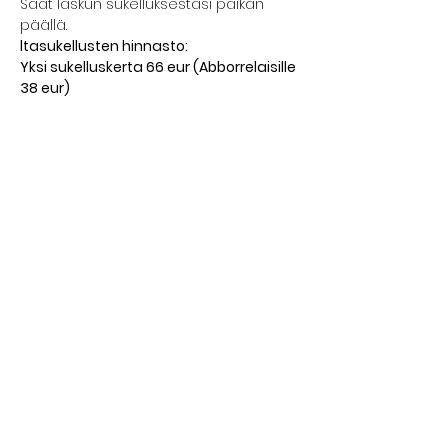
Saat laskun sukelluksestasi paikan 
päällä.
ltasukellusten hinnasto:
Yksi sukelluskerta 66 eur (Abborrelaisille 
38 eur)
Näytä enemmän
Jaa tämä tapahtuma
FREEDIVING HELSINKI
GREEN WATER PRO OY
johanna@johannanordblad.com
040 532 3429
Freediving Helsinki - vapaasukelluskoulu
YHTEYSTIEDOT >>