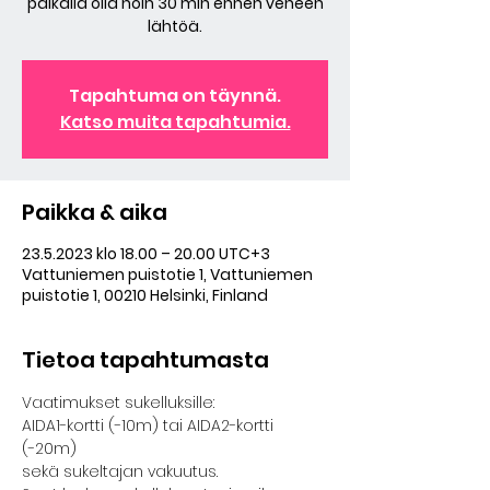
paikalla olla noin 30 min ennen veneen
Tapahtuma on täynnä.
Katso muita tapahtumia.
Paikka & aika
23.5.2023 klo 18.00 – 20.00 UTC+3
Vattuniemen puistotie 1, Vattuniemen
puistotie 1, 00210 Helsinki, Finland
Tietoa tapahtumasta
Vaatimukset sukelluksille:
AIDA1-kortti (-10m) tai AIDA2-kortti 
(-20m)
sekä sukeltajan vakuutus.