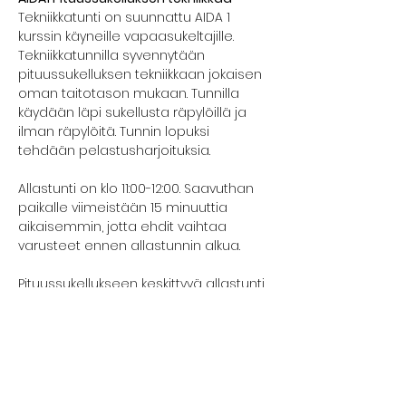
Tekniikkatunti on suunnattu AIDA 1 
kurssin käyneille vapaasukeltajille. 
Tekniikkatunnilla syvennytään 
pituussukelluksen tekniikkaan jokaisen 
oman taitotason mukaan. Tunnilla 
käydään läpi sukellusta räpylöillä ja 
ilman räpylöitä. Tunnin lopuksi 
tehdään pelastusharjoituksia. 
Allastunti on klo 11:00-12:00. Saavuthan 
paikalle viimeistään 15 minuuttia 
aikaisemmin, jotta ehdit vaihtaa 
varusteet ennen allastunnin alkua.
Pituussukellukseen keskittyvä allastunti 
pidetään
Kilon uimahallissa
Kutojantie 2E, 02630 Espoo
Näytä enemmän