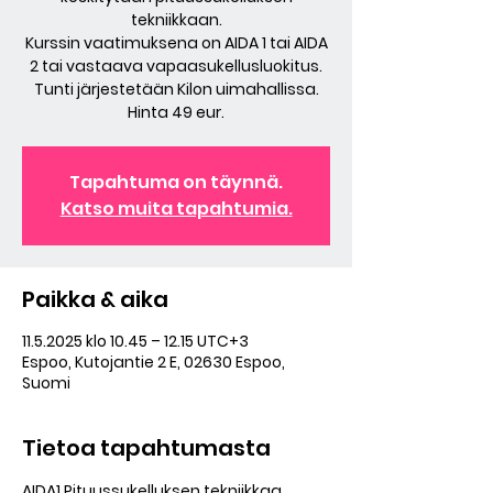
tekniikkaan.
Kurssin vaatimuksena on AIDA 1 tai AIDA
2 tai vastaava vapaasukellusluokitus.
Tunti järjestetään Kilon uimahallissa.
Hinta 49 eur.
Tapahtuma on täynnä.
Katso muita tapahtumia.
Paikka & aika
11.5.2025 klo 10.45 – 12.15 UTC+3
Espoo, Kutojantie 2 E, 02630 Espoo,
Suomi
Tietoa tapahtumasta
AIDA1 Pituussukelluksen tekniikkaa