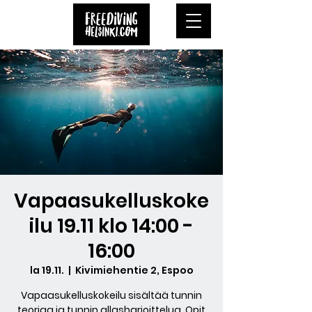
Vapaasukelluskoke
ilu 19.11 klo 14:00 -
16:00
la 19.11.
  |  
Kivimiehentie 2, Espoo
Vapaasukelluskokeilu sisältää tunnin
teoriaa ja tunnin allasharjoittelua. Opit