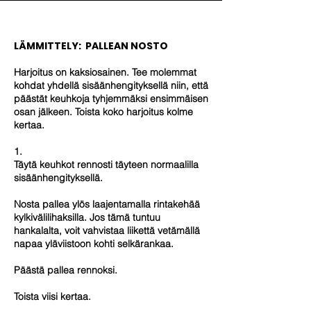
LÄMMITTELY: PALLEAN NOSTO
Harjoitus on kaksiosainen. Tee molemmat
kohdat yhdellä sisäänhengityksellä niin, että
päästät keuhkoja tyhjemmäksi ensimmäisen
osan jälkeen. Toista koko harjoitus kolme
kertaa.
1.
Täytä keuhkot rennosti täyteen normaalilla
sisäänhengityksellä.
Nosta pallea ylös laajentamalla rintakehää
kylkivälilihaksilla. Jos tämä tuntuu
hankalalta, voit vahvistaa liikettä vetämällä
napaa yläviistoon kohti selkärankaa.
Päästä pallea rennoksi.
Toista viisi kertaa.