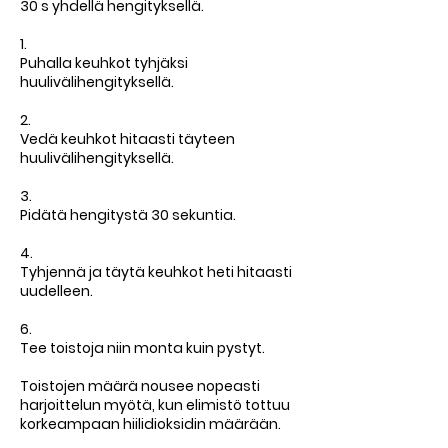
30 s yhdellä hengityksellä.
1.
Puhalla keuhkot tyhjäksi
huulivälihengityksellä.
2.
Vedä keuhkot hitaasti täyteen
huulivälihengityksellä.
3.
Pidätä hengitystä 30 sekuntia.
4.
Tyhjennä ja täytä keuhkot heti hitaasti
uudelleen.
6.
Tee toistoja niin monta kuin pystyt.
Toistojen määrä nousee nopeasti
harjoittelun myötä, kun elimistö tottuu
korkeampaan hiilidioksidin määrään.