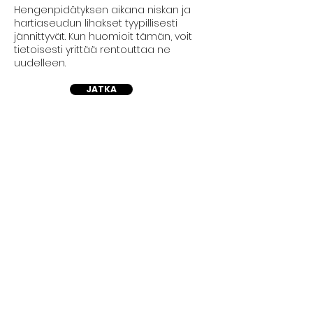
Hengenpidätyksen aikana niskan ja
hartiaseudun lihakset tyypillisesti
jännittyvät. Kun huomioit tämän, voit
tietoisesti yrittää rentouttaa ne
uudelleen.
JATKA