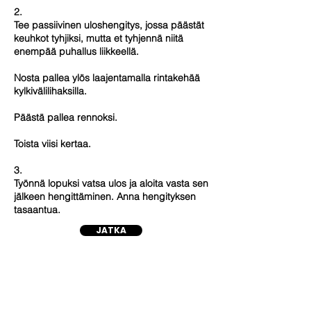
2.
Tee passiivinen uloshengitys, jossa päästät
keuhkot tyhjiksi, mutta et tyhjennä niitä
enempää puhallus liikkeellä.
Nosta pallea ylös laajentamalla rintakehää
kylkivälilihaksilla.
Päästä pallea rennoksi.
Toista viisi kertaa.
3.
Työnnä lopuksi vatsa ulos ja aloita vasta sen
jälkeen hengittäminen. Anna hengityksen
tasaantua.
JATKA