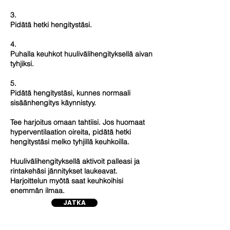
3.
Pidätä hetki hengitystäsi.
4.
Puhalla keuhkot huulivälihengityksellä aivan
tyhjiksi.
5.
Pidätä hengitystäsi, kunnes normaali
sisäänhengitys käynnistyy.
Tee harjoitus omaan tahtiisi. Jos huomaat
hyperventilaation oireita, pidätä hetki
hengitystäsi melko tyhjillä keuhkoilla.
Huulivälihengityksellä aktivoit palleasi ja
rintakehäsi jännitykset laukeavat.
Harjoittelun myötä saat keuhkoihisi
enemmän ilmaa.
JATKA