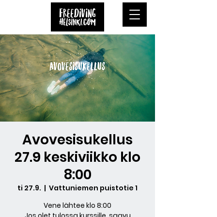
Avovesisukellus
27.9 keskiviikko klo
8:00
ti 27.9.
  |  
Vattuniemen puistotie 1
Vene lähtee klo 8:00
Jos olet tulossa kurssille, saavu