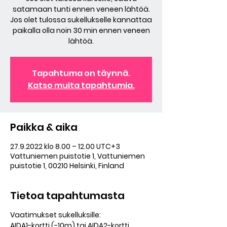
satamaan tunti ennen veneen lähtöä.
Jos olet tulossa sukellukselle kannattaa
paikalla olla noin 30 min ennen veneen
lähtöä.
Tapahtuma on täynnä.
Katso muita tapahtumia.
Paikka & aika
27.9.2022 klo 8.00 – 12.00 UTC+3
Vattuniemen puistotie 1, Vattuniemen
puistotie 1, 00210 Helsinki, Finland
Tietoa tapahtumasta
Vaatimukset sukelluksille:
AIDA1-kortti (-10m) tai AIDA2-kortti