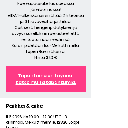
Koe vapaasukellus upeassa
järviluonnossa!
AIDA 1 -alkeiskurssi sisältää 2 h teoriaa
ja 3 h avovesiharjoittelua.
Opit sekä hengenpidätyksen ja
syvyyssukelluksen perusteet että
rentoutumaan vedessä.
Kurssi pidetään Iso-Melkuttimella,
Lopen Räyskälässä.
Hinta 320 €
Tapahtuma on täynnä.
Katso muita tapahtumia.
Paikka & aika
11.6.2026 klo 10.00 – 17.30 UTC+3
Riihimäki, Melkuttimentie, 12820 Loppi,
Suomi