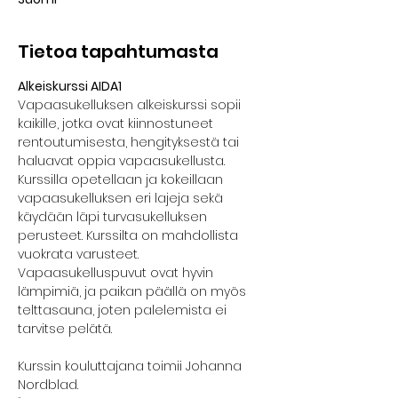
Tietoa tapahtumasta
Alkeiskurssi AIDA1
Vapaasukelluksen alkeiskurssi sopii 
kaikille, jotka ovat kiinnostuneet 
rentoutumisesta, hengityksestä tai 
haluavat oppia vapaasukellusta. 
Kurssilla opetellaan ja kokeillaan 
vapaasukelluksen eri lajeja sekä 
käydään läpi turvasukelluksen 
perusteet. Kurssilta on mahdollista 
vuokrata varusteet. 
Vapaasukelluspuvut ovat hyvin 
lämpimiä, ja paikan päällä on myös 
telttasauna, joten palelemista ei 
tarvitse pelätä.
Kurssin kouluttajana toimii Johanna 
Nordblad.