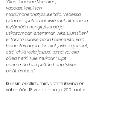
"Olen Johanna Nordblad, 
vapaasukelluksen 
maailmanennätyssukeltaja. Vedessä 
työni on opettaa ihmisiä rauhoittumaan, 
löytämään hengityksensä ja 
uskaltamaan enemmän. Alkeiskurssilleni 
ei tarvita aikaisempaa kokemusta, vain 
kiinnostus oppia. Jos olet joskus ajatellut, 
että 'ehkä vielä joskus', tämä voi olla 
oikea hetki. Tule mukaan! Opit 
enemmän kuin pelkän hengityksen 
pidättämisen."
Kurssin osallistumisvaatimuksena on 
vähintään 18 vuoden ikä ja 200 metrin 
uimataito. Et siis tarvitse aikaisempaa 
sukelluskokemusta. Kurssilla saat 
ensikosketuksen vapaasukelluksen 
perustietoihin ja -taitoihin. Pääset 
kokeilemaan rentoutumista vedessä, 
hengenpidätystä ja  syvyyssukellusta. 
Kurssilla edetään kunkin osallistujan 