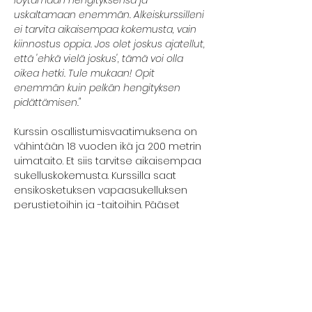
löytämään hengityksensä ja 
uskaltamaan enemmän. Alkeiskurssilleni 
ei tarvita aikaisempaa kokemusta, vain 
kiinnostus oppia. Jos olet joskus ajatellut, 
että 'ehkä vielä joskus', tämä voi olla 
oikea hetki. Tule mukaan! Opit 
enemmän kuin pelkän hengityksen 
pidättämisen."
Kurssin osallistumisvaatimuksena on 
vähintään 18 vuoden ikä ja 200 metrin 
uimataito. Et siis tarvitse aikaisempaa 
sukelluskokemusta. Kurssilla saat 
ensikosketuksen vapaasukelluksen 
perustietoihin ja -taitoihin. Pääset 
kokeilemaan rentoutumista vedessä, 
hengenpidätystä ja  syvyyssukellusta. 
Kurssilla edetään kunkin osallistujan 
omaan tahtiin ja aina turvallisuus 
edellä.
Klikkaa "Näytä enemmän" ja lue kurssin 