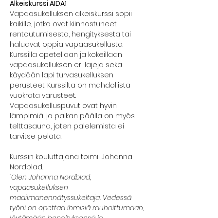
Alkeiskurssi AIDA1
Vapaasukelluksen alkeiskurssi sopii 
kaikille, jotka ovat kiinnostuneet 
rentoutumisesta, hengityksestä tai 
haluavat oppia vapaasukellusta. 
Kurssilla opetellaan ja kokeillaan 
vapaasukelluksen eri lajeja sekä 
käydään läpi turvasukelluksen 
perusteet. Kurssilta on mahdollista 
vuokrata varusteet. 
Vapaasukelluspuvut ovat hyvin 
lämpimiä, ja paikan päällä on myös 
telttasauna, joten palelemista ei 
tarvitse pelätä.
Kurssin kouluttajana toimii Johanna 
Nordblad.
"Olen Johanna Nordblad, 
vapaasukelluksen 
maailmanennätyssukeltaja. Vedessä 
työni on opettaa ihmisiä rauhoittumaan, 