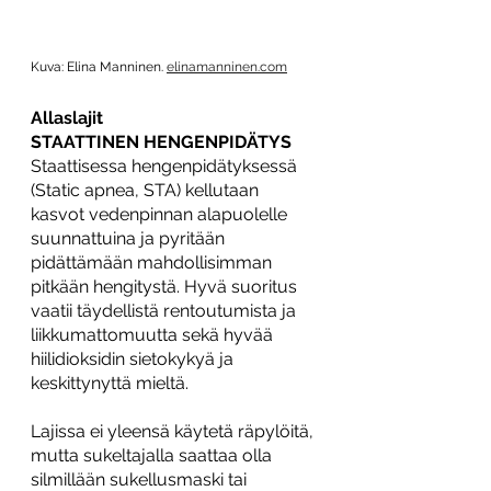
Kuva: Elina Manninen. 
elinamanninen.com
Allaslajit
STAATTINEN HENGENPIDÄTYS
Staattisessa hengenpidätyksessä 
(Static apnea, STA) kellutaan 
kasvot vedenpinnan alapuolelle 
suunnattuina ja pyritään 
pidättämään mahdollisimman 
pitkään hengitystä. Hyvä suoritus 
vaatii täydellistä rentoutumista ja 
liikkumattomuutta sekä hyvää 
hiilidioksidin sietokykyä ja 
keskittynyttä mieltä. 
Lajissa ei yleensä käytetä räpylöitä, 
mutta sukeltajalla saattaa olla 
silmillään sukellusmaski tai 