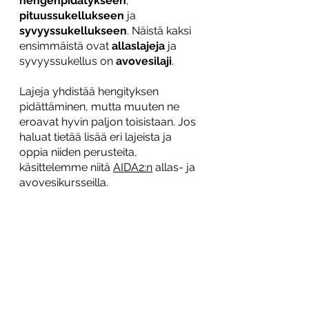
hengenpidätykseen
, 
pituussukellukseen
 ja 
syvyyssukellukseen
. Näistä kaksi 
ensimmäistä ovat 
allaslajeja
 ja 
syvyyssukellus on 
avovesilaji
.
Lajeja yhdistää hengityksen 
pidättäminen, mutta muuten ne 
eroavat hyvin paljon toisistaan. Jos 
haluat tietää lisää eri lajeista ja 
oppia niiden perusteita, 
käsittelemme niitä 
AIDA2:n
 allas- ja 
avovesikursseilla. 