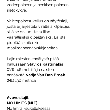
vedenpaineen ja henkisen paineen 
sietokykyä.
Vaihtopainosukellus on näytöslaji, 
josta ei järjestetä virallisia kilpailuja, 
sillä se on luokiteltu liian 
vaaralliseksi kilpailtavaksi. Lajista 
pidetään kuitenkin 
maailmanennätyskirjanpitoa. 
Lajin miesten ennätystä pitää 
hallussaan 
Stavros Kastrinakis
(GR) 146 metrillä ja naisten 
ennätystä 
Nadja Van Den Broek
(NL) 130 metrillä. 
Avovesilajit 
NO LIMITS (NLT)
No limits -sukelluksessa 