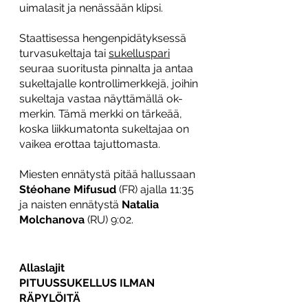
uimalasit ja nenässään klipsi.
Staattisessa hengenpidätyksessä 
turvasukeltaja tai 
sukelluspari
seuraa suoritusta pinnalta ja antaa 
sukeltajalle kontrollimerkkejä, joihin 
sukeltaja vastaa näyttämällä ok-
merkin. Tämä merkki on tärkeää, 
koska liikkumatonta sukeltajaa on 
vaikea erottaa tajuttomasta. 
Miesten ennätystä pitää hallussaan 
Stéohane Mifusud
 (FR) ajalla 11:35 
ja naisten ennätystä 
Natalia 
Molchanova
 (RU) 9:02. 
Allaslajit
PITUUSSUKELLUS ILMAN 
RÄPYLÖITÄ