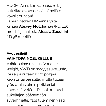
HUOM! Aina, kun vapaasukeltaja 
sukeltaa avovedessä, hänellä on 
köysi apunaan! 
Tämän hetken FIM-ennätystä 
kantaa 
Alexey Molchanov
 (RU) 125 
metrillä ja naisista 
Alessia Zecchini
(IT) 98 metrillä.  
Avovesilajit
VAIHTOPAINOSUKELLUS
Vaihtopainosukellus (Variable 
weight, VWT) on syvyyssukellusta, 
jossa painutaan kohti pohjaa 
kelkalla tai painoilla, mutta tullaan 
ylös omin voimin potkien tai 
köydestä vetäen. Painot auttavat 
sukeltajaa pääsemään 
syvemmälle. Ylös tuleminen vaatii 
lihasvoimaa ja äärimmäistä 