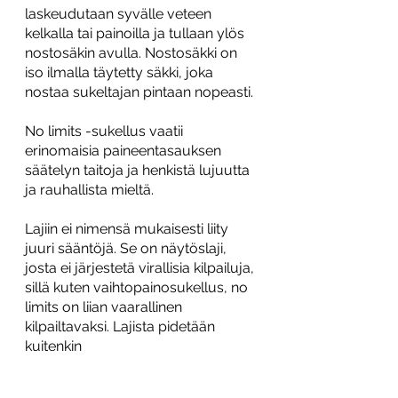
laskeudutaan syvälle veteen 
kelkalla tai painoilla ja tullaan ylös 
nostosäkin avulla. Nostosäkki on 
iso ilmalla täytetty säkki, joka 
nostaa sukeltajan pintaan nopeasti.
No limits -sukellus vaatii 
erinomaisia paineentasauksen 
säätelyn taitoja ja henkistä lujuutta 
ja rauhallista mieltä.
Lajiin ei nimensä mukaisesti liity 
juuri sääntöjä. Se on näytöslaji, 
josta ei järjestetä virallisia kilpailuja, 
sillä kuten vaihtopainosukellus, no 
limits on liian vaarallinen 
kilpailtavaksi. Lajista pidetään 
kuitenkin 
maailmanennätyskirjanpitoa.