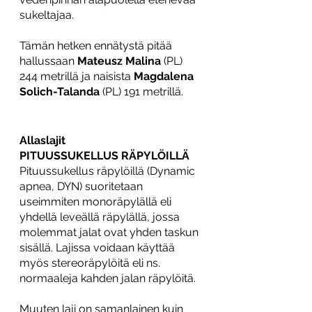
sukeltajaa. 
Tämän hetken ennätystä pitää 
hallussaan 
Mateusz Malina
 (PL) 
244 metrillä ja naisista 
Magdalena 
Solich-Talanda
 (PL) 191 metrillä. 
Allaslajit
PITUUSSUKELLUS RÄPYLÖILLÄ
Pituussukellus räpylöillä (Dynamic 
apnea, DYN) suoritetaan 
useimmiten monoräpylällä eli 
yhdellä leveällä räpylällä, jossa 
molemmat jalat ovat yhden taskun 
sisällä. Lajissa voidaan käyttää 
myös stereoräpylöitä eli ns. 
normaaleja kahden jalan räpylöitä. 
Muuten laji on samanlainen kuin 