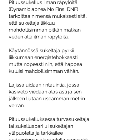
Pituussukellus ilman räpylöitä 
(Dynamic apnea No Fins, DNF) 
tarkoittaa nimensä mukaisesti sitä, 
että sukeltaja liikkuu 
mahdollisimman pitkän matkan 
veden alla ilman räpylöitä.
Käytännössä sukeltaja pyrkii 
liikkumaan energiatehokkaasti 
mutta nopeasti niin, että happea 
kuluisi mahdollisimman vähän.
Lajissa uidaan rintauintia, jossa 
käsiveto viedään alas asti ja sen 
jälkeen liutaan useamman metrin 
verran.
Pituussukelluksessa turvasukeltaja 
tai sukelluspari ui sukeltajan 
yläpuolella ja tarkkailee 
vedenpinnan alapuolella etenevää 