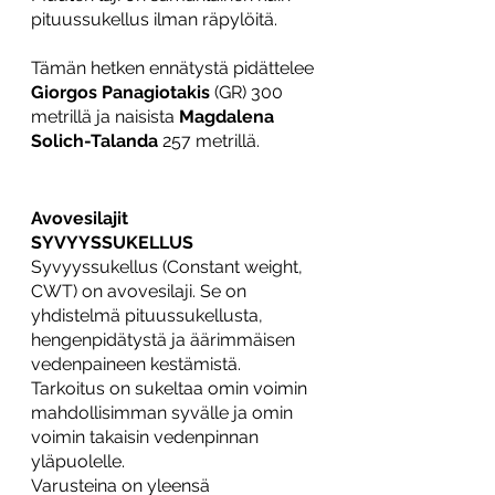
pituussukellus ilman räpylöitä. 
Tämän hetken ennätystä pidättelee 
Giorgos Panagiotakis
 (GR) 300 
metrillä ja naisista 
Magdalena 
Solich-Talanda
 257 metrillä.
Avovesilajit
SYVYYSSUKELLUS
Syvyyssukellus (Constant weight, 
CWT) on avovesilaji. Se on 
yhdistelmä pituussukellusta, 
hengenpidätystä ja äärimmäisen 
vedenpaineen kestämistä. 
Tarkoitus on sukeltaa omin voimin 
mahdollisimman syvälle ja omin 
voimin takaisin vedenpinnan 
yläpuolelle. 
Varusteina on yleensä 