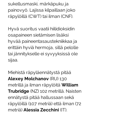
sukellusmaski, märkäpuku ja 
painovyö. Lajissa kilpaillaan joko 
räpylöillä (CWT) tai ilman (CNF).
Hyvä suoritus vaatii hiilidioksidin 
osapaineen sietämisen lisäksi 
hyvää paineentasaustekniikkaa ja 
erittäin hyviä hermoja, sillä pelolle 
tai jännitykselle ei syvyyksissä ole 
sijaa.
Miehistä räpyläennätystä pitää 
Alexey Molchanov
 (RU) 130 
metrillä ja ilman räpylöitä 
William 
Trubridge 
(NZ) 102 metrillä. Naisten 
ennätystä pitää hallussaan sekä 
räpylöillä (107 metriä) että ilman (72 
metriä) 
Alessia Zecchini
 (IT).